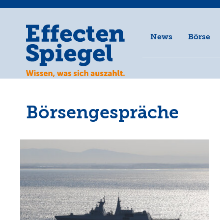
News
Börse
Börsengespräche