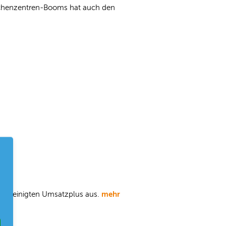
echenzentren-Booms hat auch den
mehr
gsbereinigten Umsatzplus aus.