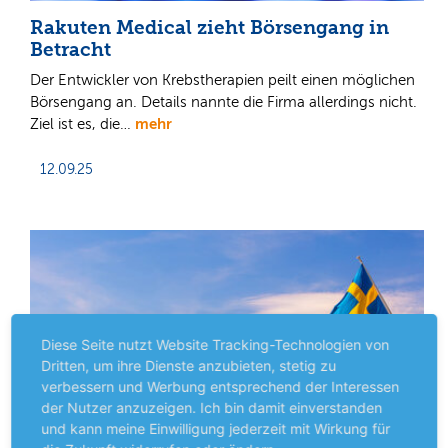
Rakuten Medical zieht Börsengang in
Betracht
Der Entwickler von Krebstherapien peilt einen möglichen
Börsengang an. Details nannte die Firma allerdings nicht.
mehr
Ziel ist es, die…
12.09.25
Diese Seite nutzt Website Tracking-Technologien von
Dritten, um ihre Dienste anzubieten, stetig zu
verbessern und Werbung entsprechend der Interessen
der Nutzer anzuzeigen. Ich bin damit einverstanden
und kann meine Einwilligung jederzeit mit Wirkung für