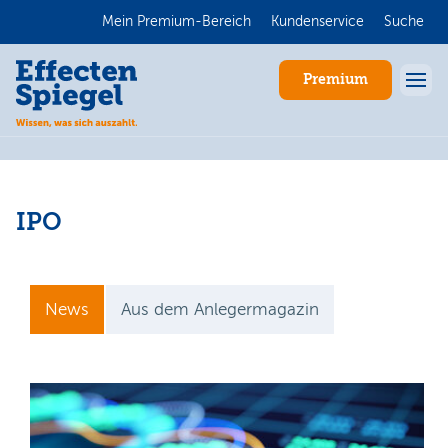
Mein Premium-Bereich
Kundenservice
Suche
Premium
IPO
News
Aus dem Anlegermagazin
Anmelden