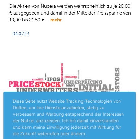
Die Aktien von Nucera werden wahrscheinlich zu je 20,00
€ ausgegeben und damit in der Mitte der Preisspanne von
mehr
19,00 bis 21,50 €.…
04.07.23
Diese Seite nutzt Website Tracking-Technologien von
Dritten, um ihre Dienste anzubieten, stetig zu
verbessern und Werbung entsprechend der Interessen
der Nutzer anzuzeigen. Ich bin damit einverstanden
und kann meine Einwilligung jederzeit mit Wirkung für
die Zukunft widerrufen oder ändern.