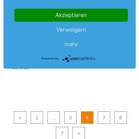
Akzeptieren
IPO der Thyssenkrupp-Tochter wird
Verweigern
konkret
Der Börsengang der Wasserstoff-Tochter Nucera von
mehr
Thyssenkrupp nimmt immer mehr Gestalt an. Nun wurde
mehr
ein möglicher Ausgabepreis…
Powered by
03.07.23
1
…
5
6
7
8
7