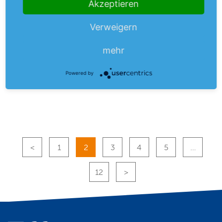
Akzeptieren
Thyssenkrupp Spin-off wird konkreter
Die Thyssenkrupp-Werkstoff-Handelstochter tk accelis
Verweigern
soll im Herbst an die Börse gebracht werden. Die
mehr
Abspaltung werde "mit der…
mehr
03.08.26
Powered by
1
2
3
4
5
…
12