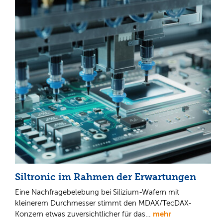
Siltronic im Rahmen der Erwartungen
Eine Nachfragebelebung bei Silizium-Wafern mit
kleinerem Durchmesser stimmt den MDAX/TecDAX-
mehr
Konzern etwas zuversichtlicher für das…