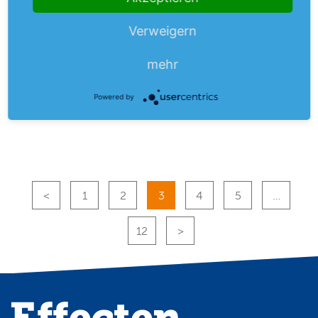
New York – Ford hat dank starker Verkäufe lukrativer
Verweigern
SUV-Modelle im Heimatmarkt USA seine
mehr
Gewinnprognose für das lfd. Jahr…
mehr
29.07.26
Powered by
1
2
3
4
5
…
12