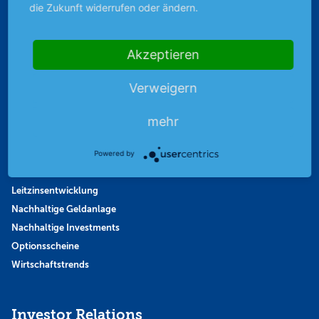
Aktiendepot
die Zukunft widerrufen oder ändern.
Altersvorsorge
Bestes Investment
Akzeptieren
Entscheidung der FED
Europäische Zentralbank
Verweigern
Finanzielle Unabhängigkeit
Geld in Aktien anlegen
mehr
Immobilienmarkt-Trends
Investitionen in Startups
Powered by
Investment-Tipps
Leitzinsentwicklung
Nachhaltige Geldanlage
Nachhaltige Investments
Optionsscheine
Wirtschaftstrends
Investor Relations