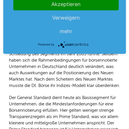
Akzeptieren
neben den gesetzlichen Regularien auch zusätzliche
Transparenz- und Publizitätsanforderungen gelten.
Verweigern
Der Neue Marktes galt im Vergleich zu den anderen
Segmenten schnell, als eine attraktive Plattform für
mehr
Wachstumsunternehmen. Allerdings führte die Dotcom-
Blase der späten 1990er Jahre zu einem dramatischen
Powered by
Einbruch des Neuen Marktes, der letztendlich zur
Schließung des Segments im Jahr 2003 führte. Seitdem
haben sich die Rahmenbedingungen für börsennotierte
Unternehmen in Deutschland deutlich verändert, was
auch Auswirkungen auf die Positionierung des Neuen
Marktes hat. Nach dem Scheitern des Neuen Marktes
musste die Dt. Börse ihr Indizes-Modell klar überdenken.
Der General Standard dient heute als Basissegment für
Unternehmen, die die Mindestanforderungen für eine
Börsennotierung erfüllen. Hier gelten weniger strenge
Transparenzregeln als im Prime Standard, was vor allem
kleinere und mittelgroße Unternehmen anspricht. Der