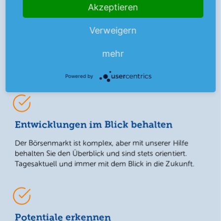
Akzeptieren
Eigenständig die Zukunft sichern
Verweigern
In Zeiten von Altersarmut und hoher Inflation sinkt die
Kaufkraft. Unsere Investmentstrategien helfen Ihnen
mehr
dabei, die richtigen Entscheidungen für Ihre Zukunft zu
treffen.
Powered by
Entwicklungen im Blick behalten
Der Börsenmarkt ist komplex, aber mit unserer Hilfe
behalten Sie den Überblick und sind stets orientiert.
Tagesaktuell und immer mit dem Blick in die Zukunft.
Potentiale erkennen