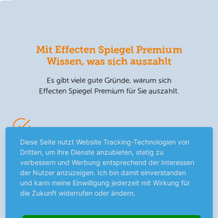
Mit Effecten Spiegel Premium
Wissen, was sich auszahlt
Es gibt viele gute Gründe, warum sich
Effecten Spiegel Premium für Sie auszahlt.
Diese Seite nutzt Website Tracking-Technologien von
Werden Sie zum Börsenprofi
Dritten, um ihre Dienste anzubieten, stetig zu
verbessern und Werbung entsprechend der Interessen
Wir schaffen individuelle Zugänge zu den für Sie
der Nutzer anzuzeigen. Ich bin damit einverstanden
wichtigen Themen. Vom kompakten Überblick bis zum
und kann meine Einwilligung jederzeit mit Wirkung für
detaillierten Einblick in die Anlagewelt.
die Zukunft widerrufen oder ändern.