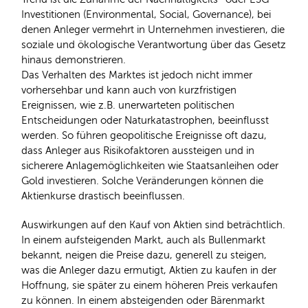
Investitionen (Environmental, Social, Governance), bei
denen Anleger vermehrt in Unternehmen investieren, die
soziale und ökologische Verantwortung über das Gesetz
hinaus demonstrieren.
Das Verhalten des Marktes ist jedoch nicht immer
vorhersehbar und kann auch von kurzfristigen
Ereignissen, wie z.B. unerwarteten politischen
Entscheidungen oder Naturkatastrophen, beeinflusst
werden. So führen geopolitische Ereignisse oft dazu,
dass Anleger aus Risikofaktoren aussteigen und in
sicherere Anlagemöglichkeiten wie Staatsanleihen oder
Gold investieren. Solche Veränderungen können die
Aktienkurse drastisch beeinflussen.
Auswirkungen auf den Kauf von Aktien sind beträchtlich.
In einem aufsteigenden Markt, auch als Bullenmarkt
bekannt, neigen die Preise dazu, generell zu steigen,
was die Anleger dazu ermutigt, Aktien zu kaufen in der
Hoffnung, sie später zu einem höheren Preis verkaufen
zu können. In einem absteigenden oder Bärenmarkt