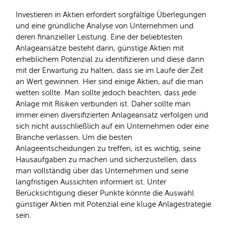
Investieren in Aktien erfordert sorgfältige Überlegungen
und eine gründliche Analyse von Unternehmen und
deren finanzieller Leistung. Eine der beliebtesten
Anlageansätze besteht darin, günstige Aktien mit
erheblichem Potenzial zu identifizieren und diese dann
mit der Erwartung zu halten, dass sie im Laufe der Zeit
an Wert gewinnen. Hier sind einige Aktien, auf die man
wetten sollte. Man sollte jedoch beachten, dass jede
Anlage mit Risiken verbunden ist. Daher sollte man
immer einen diversifizierten Anlageansatz verfolgen und
sich nicht ausschließlich auf ein Unternehmen oder eine
Branche verlassen. Um die besten
Anlageentscheidungen zu treffen, ist es wichtig, seine
Hausaufgaben zu machen und sicherzustellen, dass
man vollständig über das Unternehmen und seine
langfristigen Aussichten informiert ist. Unter
Berücksichtigung dieser Punkte könnte die Auswahl
günstiger Aktien mit Potenzial eine kluge Anlagestrategie
sein.