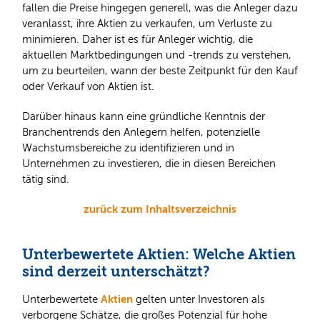
fallen die Preise hingegen generell, was die Anleger dazu
veranlasst, ihre Aktien zu verkaufen, um Verluste zu
minimieren. Daher ist es für Anleger wichtig, die
aktuellen Marktbedingungen und -trends zu verstehen,
um zu beurteilen, wann der beste Zeitpunkt für den Kauf
oder Verkauf von Aktien ist.
Darüber hinaus kann eine gründliche Kenntnis der
Branchentrends den Anlegern helfen, potenzielle
Wachstumsbereiche zu identifizieren und in
Unternehmen zu investieren, die in diesen Bereichen
tätig sind.
zurück zum Inhaltsverzeichnis
Unterbewertete Aktien: Welche Aktien
sind derzeit unterschätzt?
Aktien
Unterbewertete
gelten unter Investoren als
verborgene Schätze, die großes Potenzial für hohe