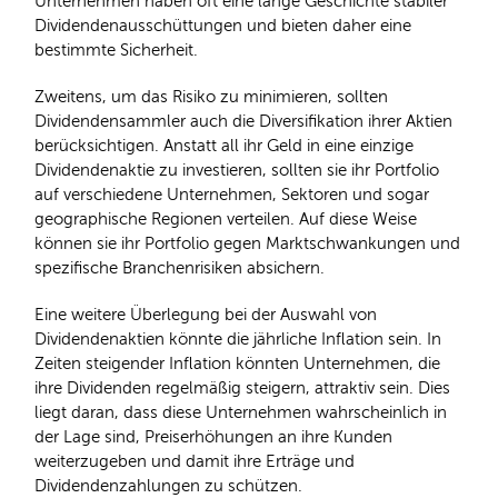
Unternehmen haben oft eine lange Geschichte stabiler
Dividendenausschüttungen und bieten daher eine
bestimmte Sicherheit.
Zweitens, um das Risiko zu minimieren, sollten
Dividendensammler auch die Diversifikation ihrer Aktien
berücksichtigen. Anstatt all ihr Geld in eine einzige
Dividendenaktie zu investieren, sollten sie ihr Portfolio
auf verschiedene Unternehmen, Sektoren und sogar
geographische Regionen verteilen. Auf diese Weise
können sie ihr Portfolio gegen Marktschwankungen und
spezifische Branchenrisiken absichern.
Eine weitere Überlegung bei der Auswahl von
Dividendenaktien könnte die jährliche Inflation sein. In
Zeiten steigender Inflation könnten Unternehmen, die
ihre Dividenden regelmäßig steigern, attraktiv sein. Dies
liegt daran, dass diese Unternehmen wahrscheinlich in
der Lage sind, Preiserhöhungen an ihre Kunden
weiterzugeben und damit ihre Erträge und
Dividendenzahlungen zu schützen.