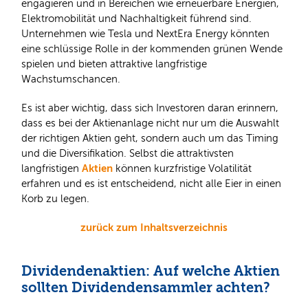
engagieren und in Bereichen wie erneuerbare Energien,
Elektromobilität und Nachhaltigkeit führend sind.
Unternehmen wie Tesla und NextEra Energy könnten
eine schlüssige Rolle in der kommenden grünen Wende
spielen und bieten attraktive langfristige
Wachstumschancen.
Es ist aber wichtig, dass sich Investoren daran erinnern,
dass es bei der Aktienanlage nicht nur um die Auswahlt
der richtigen Aktien geht, sondern auch um das Timing
und die Diversifikation. Selbst die attraktivsten
Aktien
langfristigen
können kurzfristige Volatilität
erfahren und es ist entscheidend, nicht alle Eier in einen
Korb zu legen.
zurück zum Inhaltsverzeichnis
Dividendenaktien: Auf welche Aktien
sollten Dividendensammler achten?