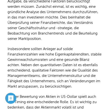
Aufgabe, da verschiedene Faktoren berücksichtigt
werden müssen. Zunächst einmal, ist es wichtig, eine
gründliche Analyse des Unternehmens durchzuführen,
in das man investieren möchte. Dies beinhaltet die
Überprüfung seiner Finanzberichte, das Verständnis
seiner Geschäftsstruktur und -strategie, die
Beobachtung von Branchentrends und die Beurteilung
seiner Marktposition.
Insbesondere sollten Anleger auf solide
Finanzkennzahlen wie hohe Eigenkapitalrenditen, stabile
Gewinnwachstumsraten und eine gesunde Bilanz
achten. Neben den quantitativen Daten ist es ebenfalls
entscheidend, qualitative Faktoren wie die Qualität des
Managementteams, die Unternehmenskultur und die
Fähigkeit des Unternehmens, sich an Veränderungen im
Markt anzupassen, zu berücksichtigen.
Bei der Bewertung von Aktien in US-Dollar spielt auch
das Timing eine entscheidende Rolle. Es ist wichtig zu
bedenken, dass der Aktienmarkt volatil ist und