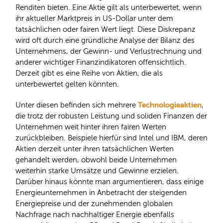
Renditen bieten. Eine Aktie gilt als unterbewertet, wenn
ihr aktueller Marktpreis in US-Dollar unter dem
tatsächlichen oder fairen Wert liegt. Diese Diskrepanz
wird oft durch eine gründliche Analyse der Bilanz des
Unternehmens, der Gewinn- und Verlustrechnung und
anderer wichtiger Finanzindikatoren offensichtlich.
Derzeit gibt es eine Reihe von Aktien, die als
unterbewertet gelten könnten.
Technologieaktien
Unter diesen befinden sich mehrere
,
die trotz der robusten Leistung und soliden Finanzen der
Unternehmen weit hinter ihren fairen Werten
zurückbleiben. Beispiele hierfür sind Intel und IBM, deren
Aktien derzeit unter ihren tatsächlichen Werten
gehandelt werden, obwohl beide Unternehmen
weiterhin starke Umsätze und Gewinne erzielen.
Darüber hinaus könnte man argumentieren, dass einige
Energieunternehmen in Anbetracht der steigenden
Energiepreise und der zunehmenden globalen
Nachfrage nach nachhaltiger Energie ebenfalls