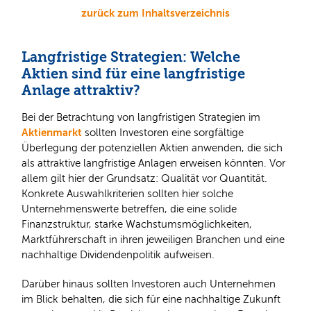
zurück zum Inhaltsverzeichnis
Langfristige Strategien: Welche
Aktien sind für eine langfristige
Anlage attraktiv?
Bei der Betrachtung von langfristigen Strategien im
Aktienmarkt
sollten Investoren eine sorgfältige
Überlegung der potenziellen Aktien anwenden, die sich
als attraktive langfristige Anlagen erweisen könnten. Vor
allem gilt hier der Grundsatz: Qualität vor Quantität.
Konkrete Auswahlkriterien sollten hier solche
Unternehmenswerte betreffen, die eine solide
Finanzstruktur, starke Wachstumsmöglichkeiten,
Marktführerschaft in ihren jeweiligen Branchen und eine
nachhaltige Dividendenpolitik aufweisen.
Darüber hinaus sollten Investoren auch Unternehmen
im Blick behalten, die sich für eine nachhaltige Zukunft