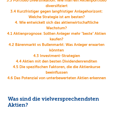
3.3 Portfolio Diversifikation: Wie man ein Aktienportfolio
diversifiziert
3.4 Kurzfristiger gegen langfristiger Anlagehorizont:
Welche Strategie ist am besten?
4. Wie entwickelt sich das aktienwirtschaftliche
Wachstum?
4.1 Aktienprognose: Sollten Anleger mehr "beste" Aktien
kaufen?
4.2 Bärenmarkt vs Bullenmarkt: Was Anleger erwarten
könnten
4.3 Investment-Strategien
4.4 Aktien mit den besten Dividendenrenditen
4.5 Die spezifischen Faktoren, die die Aktienkurse
beeinflussen
4.6 Das Potenzial von unterbewerteten Aktien erkennen
Was sind die vielversprechendsten
Aktien?