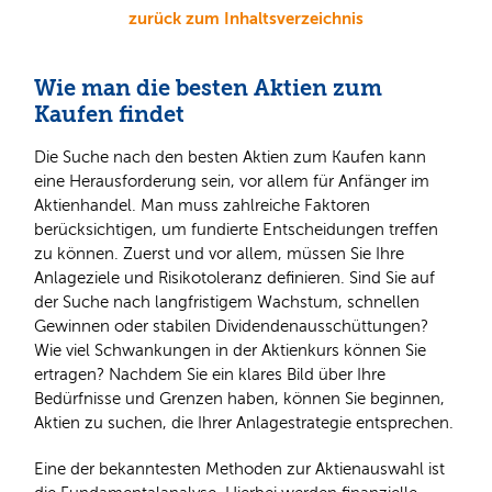
zurück zum Inhaltsverzeichnis
Wie man die besten Aktien zum
Kaufen findet
Die Suche nach den besten Aktien zum Kaufen kann
eine Herausforderung sein, vor allem für Anfänger im
Aktienhandel. Man muss zahlreiche Faktoren
berücksichtigen, um fundierte Entscheidungen treffen
zu können. Zuerst und vor allem, müssen Sie Ihre
Anlageziele und Risikotoleranz definieren. Sind Sie auf
der Suche nach langfristigem Wachstum, schnellen
Gewinnen oder stabilen Dividendenausschüttungen?
Wie viel Schwankungen in der Aktienkurs können Sie
ertragen? Nachdem Sie ein klares Bild über Ihre
Bedürfnisse und Grenzen haben, können Sie beginnen,
Aktien zu suchen, die Ihrer Anlagestrategie entsprechen.
Eine der bekanntesten Methoden zur Aktienauswahl ist