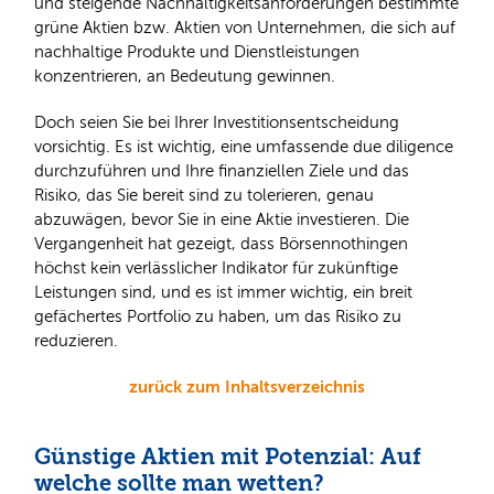
und steigende Nachhaltigkeitsanforderungen bestimmte
grüne Aktien bzw. Aktien von Unternehmen, die sich auf
nachhaltige Produkte und Dienstleistungen
konzentrieren, an Bedeutung gewinnen.
Doch seien Sie bei Ihrer Investitionsentscheidung
vorsichtig. Es ist wichtig, eine umfassende due diligence
durchzuführen und Ihre finanziellen Ziele und das
Risiko, das Sie bereit sind zu tolerieren, genau
abzuwägen, bevor Sie in eine Aktie investieren. Die
Vergangenheit hat gezeigt, dass Börsennothingen
höchst kein verlässlicher Indikator für zukünftige
Leistungen sind, und es ist immer wichtig, ein breit
gefächertes Portfolio zu haben, um das Risiko zu
reduzieren.
zurück zum Inhaltsverzeichnis
Günstige Aktien mit Potenzial: Auf
welche sollte man wetten?