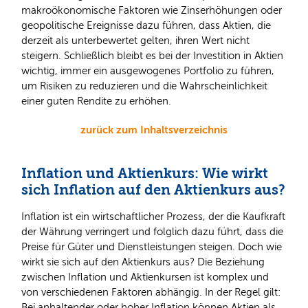
makroökonomische Faktoren wie Zinserhöhungen oder
geopolitische Ereignisse dazu führen, dass Aktien, die
derzeit als unterbewertet gelten, ihren Wert nicht
steigern. Schließlich bleibt es bei der Investition in Aktien
wichtig, immer ein ausgewogenes Portfolio zu führen,
um Risiken zu reduzieren und die Wahrscheinlichkeit
einer guten Rendite zu erhöhen.
zurück zum Inhaltsverzeichnis
Inflation und Aktienkurs: Wie wirkt
sich Inflation auf den Aktienkurs aus?
Inflation ist ein wirtschaftlicher Prozess, der die Kaufkraft
der Währung verringert und folglich dazu führt, dass die
Preise für Güter und Dienstleistungen steigen. Doch wie
wirkt sie sich auf den Aktienkurs aus? Die Beziehung
zwischen Inflation und Aktienkursen ist komplex und
von verschiedenen Faktoren abhängig. In der Regel gilt:
Bei anhaltender oder hoher Inflation können Aktien als