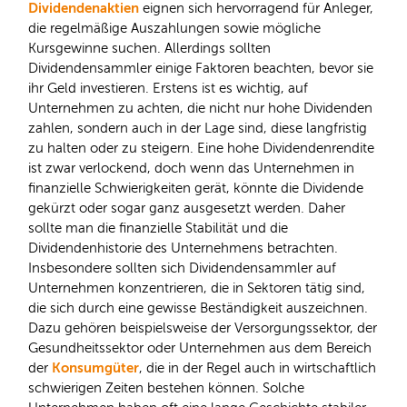
Dividendenaktien
eignen sich hervorragend für Anleger,
die regelmäßige Auszahlungen sowie mögliche
Kursgewinne suchen. Allerdings sollten
Dividendensammler einige Faktoren beachten, bevor sie
ihr Geld investieren. Erstens ist es wichtig, auf
Unternehmen zu achten, die nicht nur hohe Dividenden
zahlen, sondern auch in der Lage sind, diese langfristig
zu halten oder zu steigern. Eine hohe Dividendenrendite
ist zwar verlockend, doch wenn das Unternehmen in
finanzielle Schwierigkeiten gerät, könnte die Dividende
gekürzt oder sogar ganz ausgesetzt werden. Daher
sollte man die finanzielle Stabilität und die
Dividendenhistorie des Unternehmens betrachten.
Insbesondere sollten sich Dividendensammler auf
Unternehmen konzentrieren, die in Sektoren tätig sind,
die sich durch eine gewisse Beständigkeit auszeichnen.
Dazu gehören beispielsweise der Versorgungssektor, der
Gesundheitssektor oder Unternehmen aus dem Bereich
Konsumgüter
der
, die in der Regel auch in wirtschaftlich
schwierigen Zeiten bestehen können. Solche