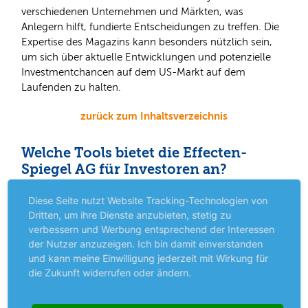
verschiedenen Unternehmen und Märkten, was
Anlegern hilft, fundierte Entscheidungen zu treffen. Die
Expertise des Magazins kann besonders nützlich sein,
um sich über aktuelle Entwicklungen und potenzielle
Investmentchancen auf dem US-Markt auf dem
Laufenden zu halten.
zurück zum Inhaltsverzeichnis
Welche Tools bietet die Effecten-
Spiegel AG für Investoren an?
Die Effecten-Spiegel AG bietet eine Vielzahl von Tools
Diese Seite nutzt Website Tracking-Technologien von
und Dienstleistungen, die Investoren bei der Analyse und
Dritten, um ihre Dienste anzubieten, stetig zu
Verwaltung ihrer Portfolios unterstützen. Dazu gehören
verbessern und Werbung entsprechend der Interessen
detaillierte Marktanalysen, Aktienbewertungen und
der Nutzer anzuzeigen. Ich bin damit einverstanden
wirtschaftliche Trends
Berichte über
. Diese Ressourcen
und kann meine Einwilligung jederzeit mit Wirkung für
helfen Anlegern, die Performance ihrer Investitionen zu
die Zukunft widerrufen oder ändern.
überwachen und fundierte Entscheidungen zu treffen,
um ihre Anlageziele zu erreichen.