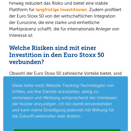
hinweg reduziert das Risiko und bietet eine stabile
langfristige Investitionen
Plattform für
. Zudem profitiert
der Euro Stoxx 50 von der wirtschaftlichen Integration
der Eurozone, die eine starke und einheitliche
Marktpräsenz schafft, die für internationale Anleger von
Interesse ist.
Welche Risiken sind mit einer
Investition in den Euro Stoxx 50
verbunden?
Obwohl der Euro Stoxx 50 zahlreiche Vorteile bietet, sind
mit einer Investition auch Risiken verbunden. Dazu
Diese Seite nutzt Website Tracking-Technologien von
gehören Marktrisiken, die durch wirtschaftliche
Dritten, um ihre Dienste anzubieten, stetig zu
Abschwünge, politische Unsicherheiten und
verbessern und Werbung entsprechend der Interessen
Währungsschwankungen entstehen können. Zudem
der Nutzer anzuzeigen. Ich bin damit einverstanden
kann die Performance des Index durch die Volatilität der
und kann meine Einwilligung jederzeit mit Wirkung für
in ihm enthaltenen Unternehmen beeinflusst werden.
die Zukunft widerrufen oder ändern.
Anleger sollten sich dieser Risiken bewusst sein und
entsprechende Risikomanagementstrategien anwenden,