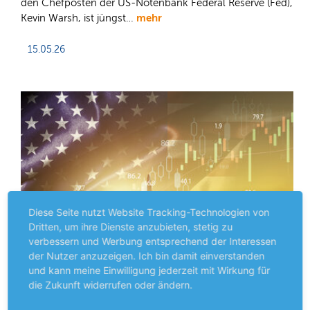
den Chefposten der US-Notenbank Federal Reserve (Fed),
mehr
Kevin Warsh, ist jüngst…
15.05.26
Diese Seite nutzt Website Tracking-Technologien von
Dritten, um ihre Dienste anzubieten, stetig zu
verbessern und Werbung entsprechend der Interessen
der Nutzer anzuzeigen. Ich bin damit einverstanden
und kann meine Einwilligung jederzeit mit Wirkung für
die Zukunft widerrufen oder ändern.
Premium