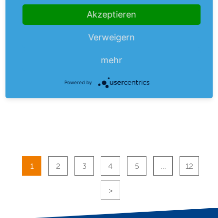
Akzeptieren
US-Berichtssaison nähert sich
Höhepunkt
Verweigern
Die Berichtssaison in den USA hat ihren Peak so gut wie
erreicht und zuletzt haben auch einige Tech-
mehr
mehr
Schwergewichte ihre Bücher…
Powered by
05.05.26
1
2
3
4
5
…
12