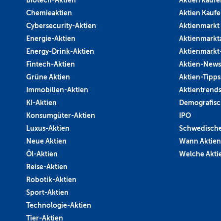
Biotech-Aktien
Aktien kaufe
Chemieaktien
Aktien Kauf
Cybersecurity-Aktien
Aktienmarkt
Energie-Aktien
Aktienmarkt
Energy-Drink-Aktien
Aktienmarkt
Fintech-Aktien
Aktien-News
Grüne Aktien
Aktien-Tipps
Immobilien-Aktien
Aktientrend
KI-Aktien
Demografisc
Konsumgüter-Aktien
IPO
Luxus-Aktien
Schwedische
Neue Aktien
Wann Aktien
Öl-Aktien
Welche Aktie
Reise-Aktien
Robotik-Aktien
Sport-Aktien
Technologie-Aktien
Tier-Aktien