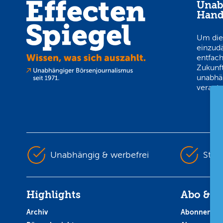
Unab
Hand
Um die
einzud
entfach
Zukunft
unabhä
verantw
Unabhängig & werbefrei
Stet
Highlights
Abo & S
Archiv
Abonnent w