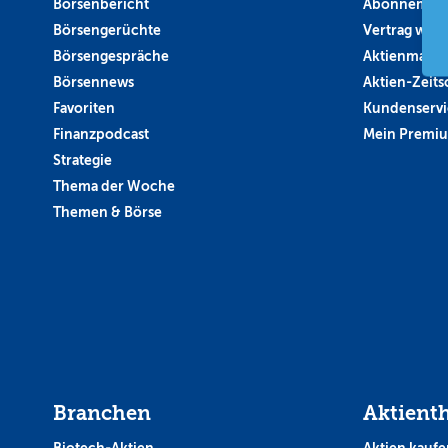
Börsenbericht
Abonnement
Börsengerüchte
Vertrag wide
Börsengespräche
Aktienmagaz
Börsennews
Aktien-Zeitsc
Favoriten
Kundenservi
Finanzpodcast
Mein Premi
Strategie
Thema der Woche
Themen & Börse
Branchen
Aktient