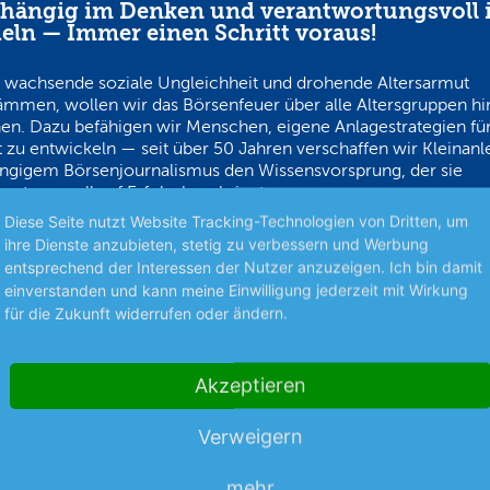
hängig im Denken und verantwortungsvoll 
eln — Immer einen Schritt voraus!
 wachsende soziale Ungleichheit und drohende Altersarmut
ämmen, wollen wir das Börsenfeuer über alle Altersgruppen h
en. Dazu befähigen wir Menschen, eigene Anlagestrategien für
 zu entwickeln — seit über 50 Jahren verschaffen wir Kleinanl
ngigem Börsenjournalismus den Wissensvorsprung, der sie
ortungsvoll auf Erfolgskurs bringt.
Diese Seite nutzt Website Tracking-Technologien von Dritten, um
ihre Dienste anzubieten, stetig zu verbessern und Werbung
entsprechend der Interessen der Nutzer anzuzeigen. Ich bin damit
einverstanden und kann meine Einwilligung jederzeit mit Wirkung
für die Zukunft widerrufen oder ändern.
s am Puls der Zeit
Schutz persönlicher Dat
Akzeptieren
hop
Anlage & Finanzen
Verweigern
erden
Aktiendepot
mehr