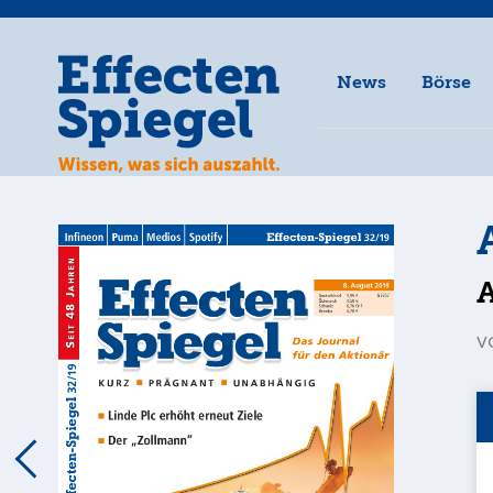
News
Börse
v