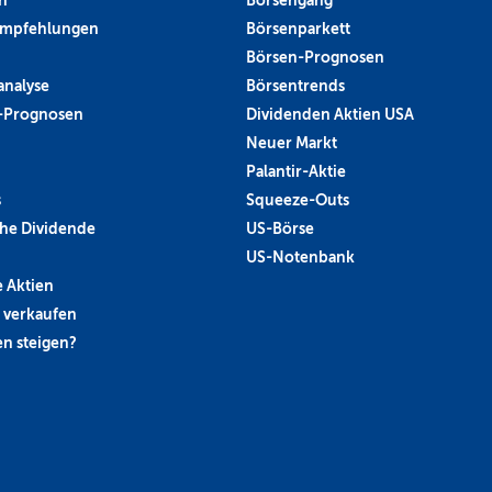
n
Börsengang
empfehlungen
Börsenparkett
Börsen-Prognosen
analyse
Börsentrends
-Prognosen
Dividenden Aktien USA
Neuer Markt
Palantir-Aktie
s
Squeeze-Outs
he Dividende
US-Börse
US-Notenbank
 Aktien
 verkaufen
n steigen?