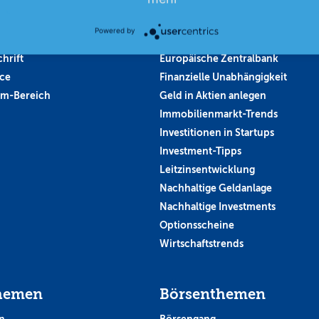
 kündigen
Altersvorsorge
rrufen
Bestes Investment
Powered by
in
Entscheidung der FED
hrift
Europäische Zentralbank
ce
Finanzielle Unabhängigkeit
um-Bereich
Geld in Aktien anlegen
Immobilienmarkt-Trends
Investitionen in Startups
Investment-Tipps
Leitzinsentwicklung
Nachhaltige Geldanlage
Nachhaltige Investments
Optionsscheine
Wirtschaftstrends
hemen
Börsenthemen