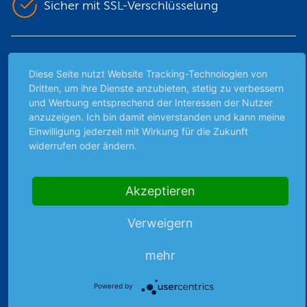
Sicher mit SSL-Verschlüsselung
Highlights
Diese Seite nutzt Website Tracking-Technologien von
Archiv
Dritten, um ihre Dienste anzubieten, stetig zu verbessern
und Werbung entsprechend der Interessen der Nutzer
Börsenbericht
anzuzeigen. Ich bin damit einverstanden und kann meine
Börsengerüchte
Einwilligung jederzeit mit Wirkung für die Zukunft
Börsengespräche
widerrufen oder ändern.
Börsennews
Favoriten
Akzeptieren
Finanzpodcast
Strategie
Verweigern
Thema der Woche
Themen & Börse
mehr
Powered by
Abo & Shop