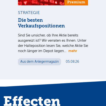
um
Premium
STRATEGIE
ST
ca
Die besten
Di
Verkaufspositionen
Sind
ausg
Sind Sie unsicher, ob Ihre Aktie bereits
der 
S-
ausgereizt ist? Wir verraten es Ihnen. Unter
noc
 für
der Halteposition lesen Sie, welche Aktie Sie
mehr
n
noch länger im Depot liegen…
Au
Aus dem Anlegermagazin
05.08.26