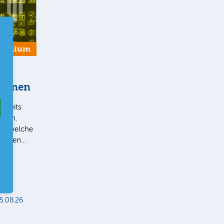
remium
tionen
bereits
Ihnen.
ie, welche
 liegen…
5.08.26