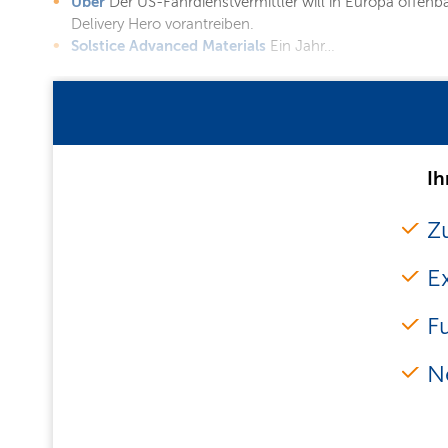
Uber
Der US-Fahrdienstvermittler will in Europa offe
Delivery Hero vorantreiben.
Solstice Advanced Materials
Ein Jahr…
Ih
Zu
E
F
N