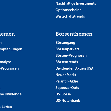
Nachhaltige Investments
Optionsscheine
Wirtschaftstrends
hemen
Börsenthemen
n
Börsengang
empfehlungen
Börsenparkett
Börsen-Prognosen
analyse
Börsentrends
-Prognosen
Dividenden Aktien USA
Neuer Markt
Palantir-Aktie
s
Squeeze-Outs
he Dividende
US-Börse
US-Notenbank
 Aktien