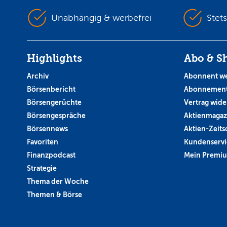
Unabhängig & werbefrei
Stet
Highlights
Abo & S
Archiv
Abonnent w
Börsenbericht
Abonnement
Börsengerüchte
Vertrag wide
Börsengespräche
Aktienmagaz
Börsennews
Aktien-Zeitsc
Favoriten
Kundenservi
Finanzpodcast
Mein Premi
Strategie
Thema der Woche
Themen & Börse