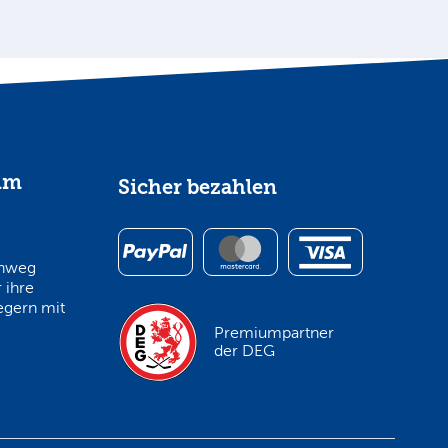
im
Sicher bezahlen
inweg
 ihre
egern mit
Premiumpartner
der DEG