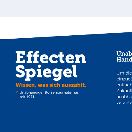
Unab
Hand
Um die
einzud
entfach
Zukunft
unabhä
verantw