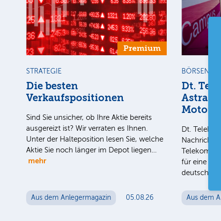
Premium
STRATEGIE
BÖRSENGE
Die besten
Dt. Tel
Verkaufspositionen
AstraZe
Motors
Sind Sie unsicher, ob Ihre Aktie bereits
ausgereizt ist? Wir verraten es Ihnen.
Dt. Teleko
Unter der Halteposition lesen Sie, welche
Nachrichten
Aktie Sie noch länger im Depot liegen…
Telekom-To
mehr
für eine mö
deutschen 
Aus dem Anlegermagazin
05.08.26
Aus dem A