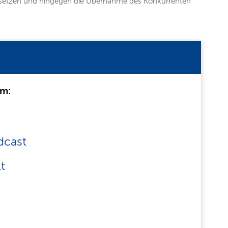
aussetzen und hingegen die Übernahme des Konkurrenten
um:
dcast
t