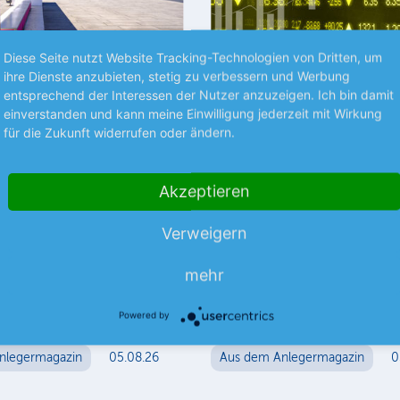
Diese Seite nutzt Website Tracking-Technologien von Dritten, um
ihre Dienste anzubieten, stetig zu verbessern und Werbung
Premium
P
entsprechend der Interessen der Nutzer anzuzeigen. Ich bin damit
einverstanden und kann meine Einwilligung jederzeit mit Wirkung
RÜCHTE
STRATEGIE
für die Zukunft widerrufen oder ändern.
ekom +++
Die besten Halteposi
neca +++ Steyr
Akzeptieren
Sind Sie unsicher, ob Ihre Aktie 
ausgereizt ist? Wir verraten es 
Verweigern
Unter der Halteposition lesen S
m Laut dem US-
Aktie Sie noch länger im Depot
portals Semafor, soll die US-
mehr
mehr
chter T-Mobile US die Pläne
gliche Fusion mit der
mehr
Mutter nicht…
Powered by
nlegermagazin
05.08.26
Aus dem Anlegermagazin
0