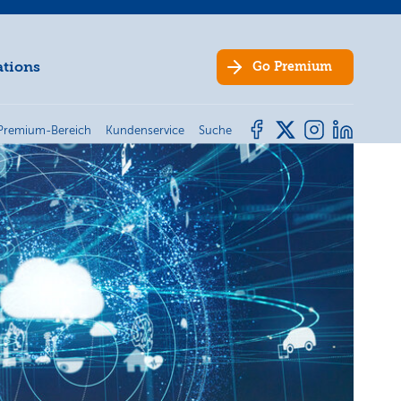
ations
Go
Premium
Premium-Bereich
Kundenservice
Suche