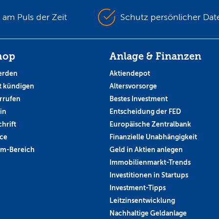
s am Puls der Zeit
Schutz persönlicher Dat
hop
Anlage & Finanzen
erden
Aktiendepot
 kündigen
Altersvorsorge
rrufen
Bestes Investment
in
Entscheidung der FED
hrift
Europäische Zentralbank
ce
Finanzielle Unabhängigkeit
um-Bereich
Geld in Aktien anlegen
Immobilienmarkt-Trends
Investitionen in Startups
Investment-Tipps
Leitzinsentwicklung
Nachhaltige Geldanlage