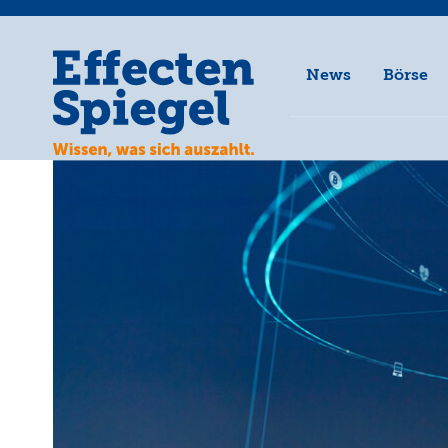
News
Börse