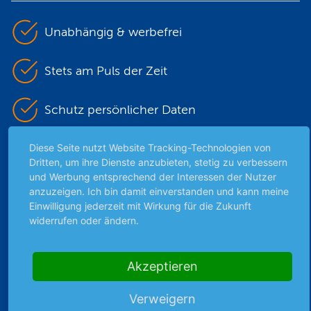
Unabhängig & werbefrei
Stets am Puls der Zeit
Schutz persönlicher Daten
Diese Seite nutzt Website Tracking-Technologien von
Sicher mit SSL-Verschlüsselung
Dritten, um ihre Dienste anzubieten, stetig zu verbessern
und Werbung entsprechend der Interessen der Nutzer
anzuzeigen. Ich bin damit einverstanden und kann meine
Highlights
Einwilligung jederzeit mit Wirkung für die Zukunft
widerrufen oder ändern.
Archiv
Börsenbericht
Akzeptieren
Börsengerüchte
Börsengespräche
Verweigern
Börsennews