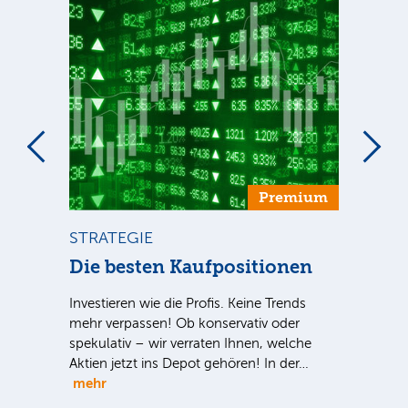
um
Premium
STRATEGIE
ST
Die besten Kaufpositionen
Di
Investieren wie die Profis. Keine Trends
Sind
mehr verpassen! Ob konservativ oder
ausg
spekulativ – wir verraten Ihnen, welche
der 
nter
Aktien jetzt ins Depot gehören! In der…
noc
e Sie
mehr
Au