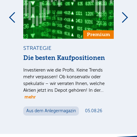
um
Premium
STRATEGIE
BÖ
n
Die besten Kaufpositionen
Dt
++
Investieren wie die Profis. Keine Trends
nter
mehr verpassen! Ob konservativ oder
Dt.
e Sie
spekulativ – wir verraten Ihnen, welche
Nac
Aktien jetzt ins Depot gehören! In der…
Tel
mehr
ein
Mut
Aus dem Anlegermagazin
05.08.26
Au