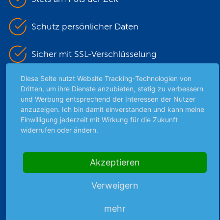
Schutz persönlicher Daten
Sicher mit SSL-Verschlüsselung
Diese Seite nutzt Website Tracking-Technologien von
Dritten, um ihre Dienste anzubieten, stetig zu verbessern
Highlights
und Werbung entsprechend der Interessen der Nutzer
anzuzeigen. Ich bin damit einverstanden und kann meine
Archiv
Einwilligung jederzeit mit Wirkung für die Zukunft
Börsenbericht
widerrufen oder ändern.
Börsengerüchte
Börsengespräche
Akzeptieren
Börsennews
Favoriten
Verweigern
Finanzpodcast
Strategie
mehr
Thema der Woche