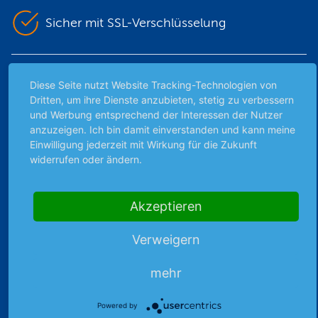
Sicher mit SSL-Verschlüsselung
Highlights
Diese Seite nutzt Website Tracking-Technologien von
Dritten, um ihre Dienste anzubieten, stetig zu verbessern
Archiv
und Werbung entsprechend der Interessen der Nutzer
Börsenbericht
anzuzeigen. Ich bin damit einverstanden und kann meine
Börsengerüchte
Einwilligung jederzeit mit Wirkung für die Zukunft
widerrufen oder ändern.
Börsengespräche
Börsennews
Favoriten
Akzeptieren
Finanzpodcast
Strategie
Verweigern
Thema der Woche
mehr
Themen & Börse
Powered by