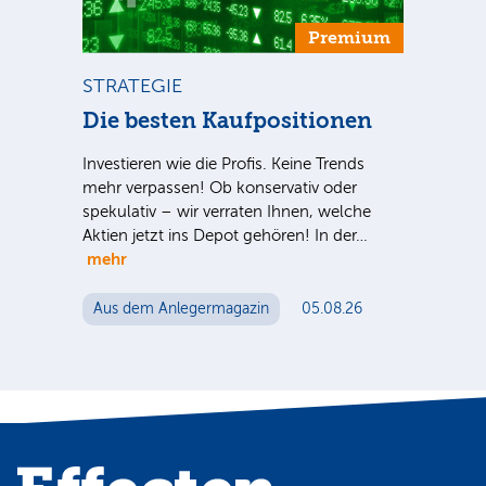
um
Premium
STRATEGIE
ST
ca
Die besten Kaufpositionen
Di
Ve
Investieren wie die Profis. Keine Trends
mehr verpassen! Ob konservativ oder
Sind
spekulativ – wir verraten Ihnen, welche
S-
ausg
Aktien jetzt ins Depot gehören! In der…
 für
der 
mehr
n
noc
Aus dem Anlegermagazin
05.08.26
Au