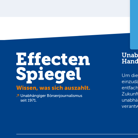
Unab
Hand
Um die
einzud
entfach
Zukunft
unabhä
verantw