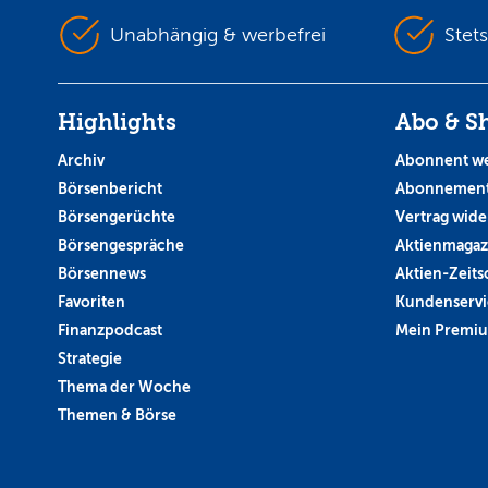
Unabhängig & werbefrei
Stet
Highlights
Abo & S
Archiv
Abonnent w
Börsenbericht
Abonnement
Börsengerüchte
Vertrag wide
Börsengespräche
Aktienmagaz
Börsennews
Aktien-Zeitsc
Favoriten
Kundenservi
Finanzpodcast
Mein Premi
Strategie
Thema der Woche
Themen & Börse