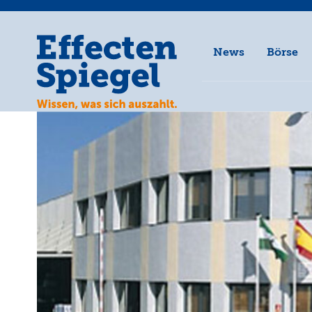
News
Börse