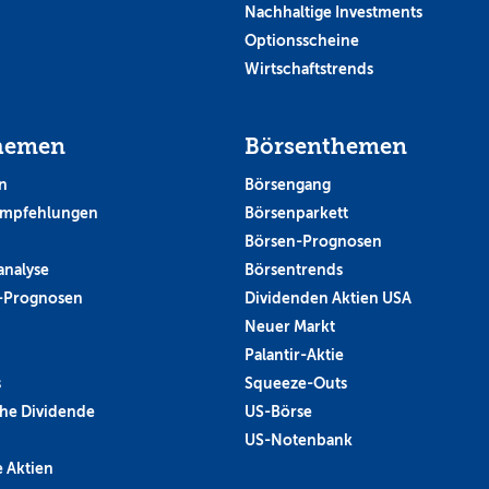
Nachhaltige Investments
Optionsscheine
Wirtschaftstrends
hemen
Börsenthemen
n
Börsengang
empfehlungen
Börsenparkett
Börsen-Prognosen
analyse
Börsentrends
-Prognosen
Dividenden Aktien USA
Neuer Markt
Palantir-Aktie
s
Squeeze-Outs
he Dividende
US-Börse
US-Notenbank
 Aktien