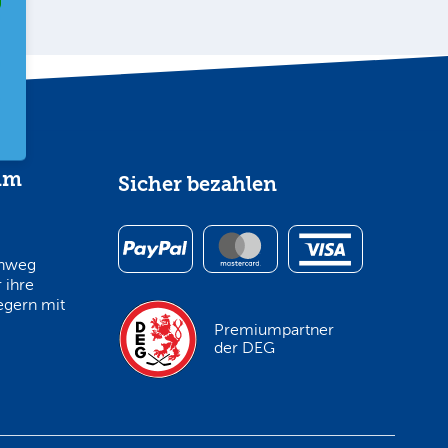
im
Sicher bezahlen
inweg
 ihre
egern mit
Premiumpartner
der DEG