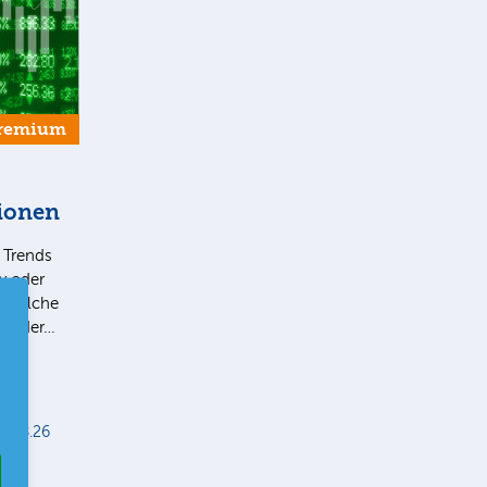
remium
tionen
e Trends
v oder
, welche
 In der…
5.08.26