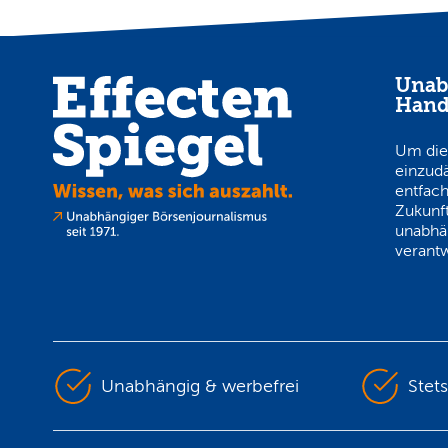
Unab
Hand
Um die
einzud
entfach
Zukunft
unabhä
verantw
Unabhängig & werbefrei
Stet