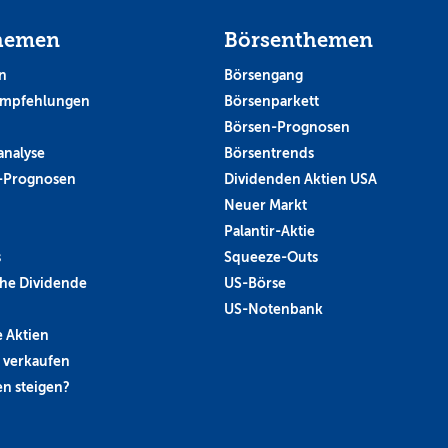
hemen
Börsenthemen
n
Börsengang
empfehlungen
Börsenparkett
Börsen-Prognosen
analyse
Börsentrends
-Prognosen
Dividenden Aktien USA
Neuer Markt
Palantir-Aktie
s
Squeeze-Outs
he Dividende
US-Börse
US-Notenbank
 Aktien
 verkaufen
n steigen?