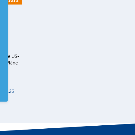
remium
r
ll die US-
ie Pläne
er
r
5.08.26