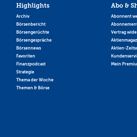
Highlights
Abo & S
Archiv
Abonnent w
Börsenbericht
Abonnement
Börsengerüchte
Vertrag wide
Börsengespräche
Aktienmagaz
Börsennews
Aktien-Zeitsc
Favoriten
Kundenservi
Finanzpodcast
Mein Premi
Strategie
Thema der Woche
Themen & Börse