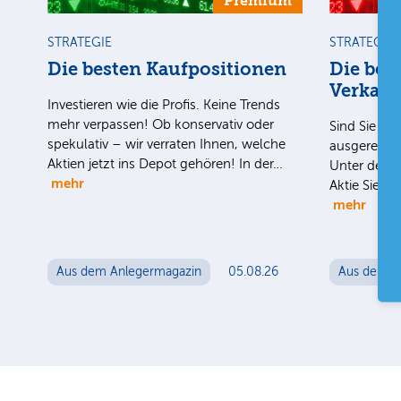
Premium
STRATEGIE
STRATEGIE
Die besten Kaufpositionen
Die bes
Verkauf
Investieren wie die Profis. Keine Trends
mehr verpassen! Ob konservativ oder
Sind Sie uns
spekulativ – wir verraten Ihnen, welche
ausgereizt i
Aktien jetzt ins Depot gehören! In der…
Unter der H
mehr
Aktie Sie n
mehr
Aus dem Anlegermagazin
05.08.26
Aus dem A