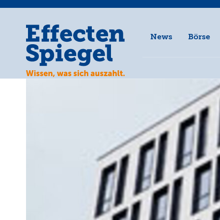
News
Börse