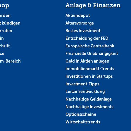
hop
Anlage & Finanzen
erden
Aktiendepot
 kündigen
Altersvorsorge
rrufen
Bestes Investment
in
Entscheidung der FED
hrift
Europäische Zentralbank
ce
Finanzielle Unabhängigkeit
um-Bereich
Geld in Aktien anlegen
Immobilienmarkt-Trends
Investitionen in Startups
Investment-Tipps
Leitzinsentwicklung
Nachhaltige Geldanlage
Nachhaltige Investments
Optionsscheine
Wirtschaftstrends