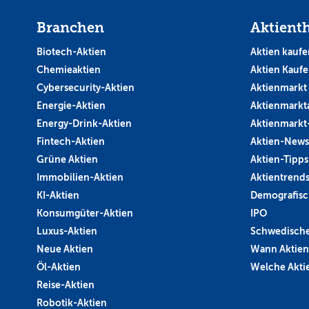
Branchen
Aktient
Biotech-Aktien
Aktien kaufe
Chemieaktien
Aktien Kauf
Cybersecurity-Aktien
Aktienmarkt
Energie-Aktien
Aktienmarkt
Energy-Drink-Aktien
Aktienmarkt
Fintech-Aktien
Aktien-News
Grüne Aktien
Aktien-Tipps
Immobilien-Aktien
Aktientrend
KI-Aktien
Demografisc
Konsumgüter-Aktien
IPO
Luxus-Aktien
Schwedische
Neue Aktien
Wann Aktien
Öl-Aktien
Welche Aktie
Reise-Aktien
Robotik-Aktien