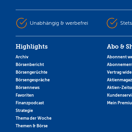
Unabhängig & werbefrei
Stet
Highlights
Abo & S
Archiv
Abonnent w
Börsenbericht
Abonnement
Börsengerüchte
Vertrag wide
Börsengespräche
Aktienmagaz
Börsennews
Aktien-Zeitsc
Favoriten
Kundenservi
Finanzpodcast
Mein Premi
Strategie
Thema der Woche
Themen & Börse