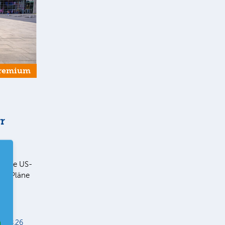
remium
r
ll die US-
ie Pläne
er
r
5.08.26