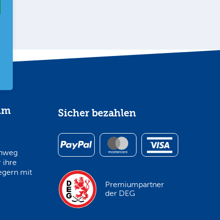
im
Sicher bezahlen
inweg
 ihre
egern mit
Premiumpartner
der DEG