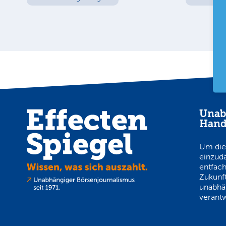
Unab
Hand
Um die
einzud
entfach
Zukunft
unabhä
verantw