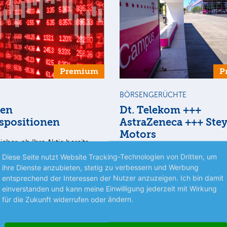
Premium
P
BÖRSENGERÜCHTE
ten
Dt. Telekom +++
spositionen
AstraZeneca +++ Stey
Motors
icher, ob Ihre Aktie bereits
st? Wir verraten es Ihnen.
Dt. Telekom Laut dem US-
Diese Seite nutzt Website Tracking-Technologien von Dritten, um
alteposition lesen Sie, welche
Nachrichtenportals Semafor, so
ihre Dienste anzubieten, stetig zu verbessern und Werbung
och länger im Depot liegen…
Telekom-Tochter T-Mobile US d
entsprechend der Interessen der Nutzer anzuzeigen. Ich bin damit
für eine mögliche Fusion mit d
einverstanden und kann meine Einwilligung jederzeit mit Wirkung
meh
für die Zukunft widerrufen oder ändern.
deutschen Mutter nicht…
nlegermagazin
05.08.26
Aus dem Anlegermagazin
0