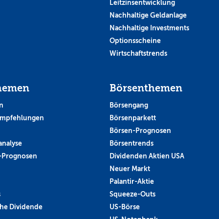
Leitzinsentwicklung
Nachhaltige Geldanlage
Nachhaltige Investments
Optionsscheine
Wirtschaftstrends
hemen
Börsenthemen
n
Börsengang
empfehlungen
Börsenparkett
Börsen-Prognosen
analyse
Börsentrends
-Prognosen
Dividenden Aktien USA
Neuer Markt
Palantir-Aktie
s
Squeeze-Outs
he Dividende
US-Börse