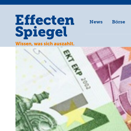
News
Börse