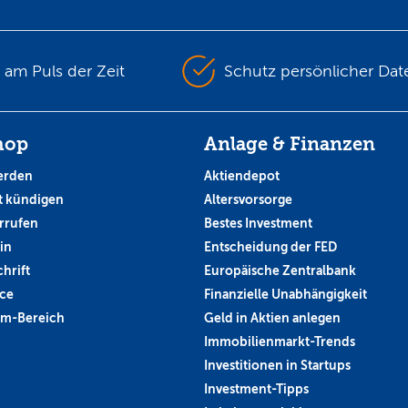
s am Puls der Zeit
Schutz persönlicher Dat
hop
Anlage & Finanzen
erden
Aktiendepot
 kündigen
Altersvorsorge
rrufen
Bestes Investment
in
Entscheidung der FED
hrift
Europäische Zentralbank
ce
Finanzielle Unabhängigkeit
um-Bereich
Geld in Aktien anlegen
Immobilienmarkt-Trends
Investitionen in Startups
Investment-Tipps