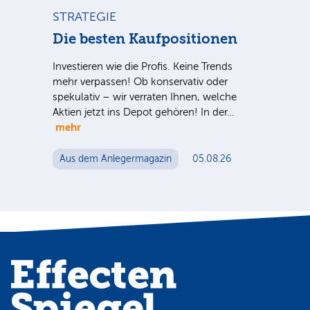
STRATEGIE
ST
ca
Die besten Kaufpositionen
Di
Ve
Investieren wie die Profis. Keine Trends
mehr verpassen! Ob konservativ oder
Sind
spekulativ – wir verraten Ihnen, welche
S-
ausg
Aktien jetzt ins Depot gehören! In der…
 für
der 
mehr
n
noc
Aus dem Anlegermagazin
05.08.26
Au