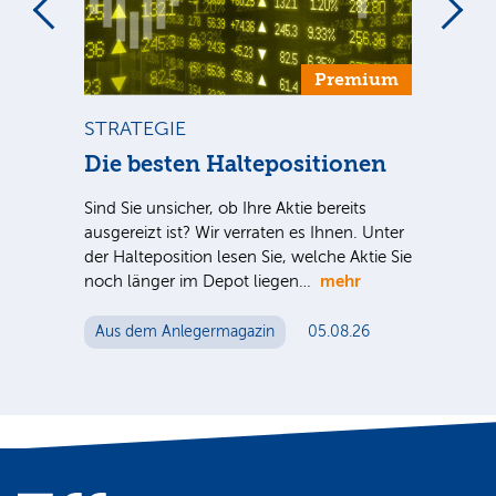
um
Premium
STRATEGIE
ST
Die besten Haltepositionen
Di
Ve
Sind Sie unsicher, ob Ihre Aktie bereits
ausgereizt ist? Wir verraten es Ihnen. Unter
Sind
der Halteposition lesen Sie, welche Aktie Sie
ausg
mehr
noch länger im Depot liegen…
der 
noc
Aus dem Anlegermagazin
05.08.26
Au