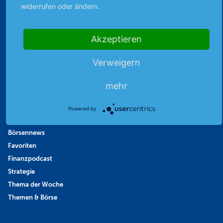
widerrufen oder ändern.
Sicher mit SSL-Verschlüsselung
Akzeptieren
Verweigern
Highlights
Archiv
mehr
Börsenbericht
Börsengerüchte
Powered by
Börsengespräche
Börsennews
Favoriten
Finanzpodcast
Strategie
Thema der Woche
Themen & Börse