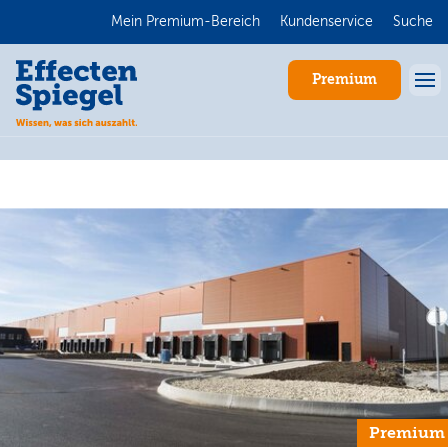
Mein Premium-Bereich
Kundenservice
Suche
Premium
Anmelden
Premium