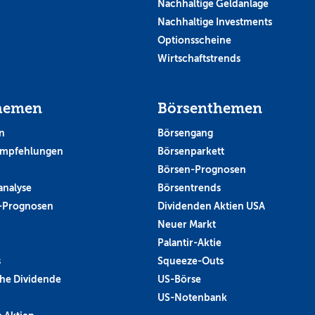
Nachhaltige Geldanlage
Nachhaltige Investments
Optionsscheine
Wirtschaftstrends
hemen
Börsenthemen
n
Börsengang
empfehlungen
Börsenparkett
Börsen-Prognosen
analyse
Börsentrends
-Prognosen
Dividenden Aktien USA
Neuer Markt
Palantir-Aktie
s
Squeeze-Outs
he Dividende
US-Börse
US-Notenbank