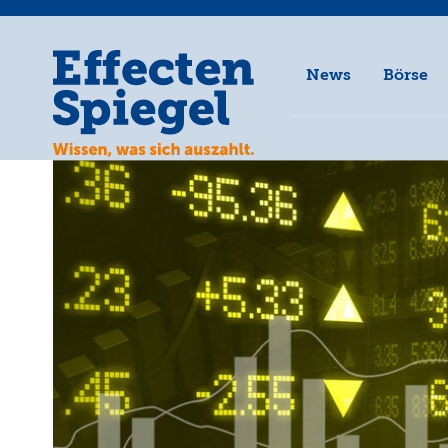
News
Börse