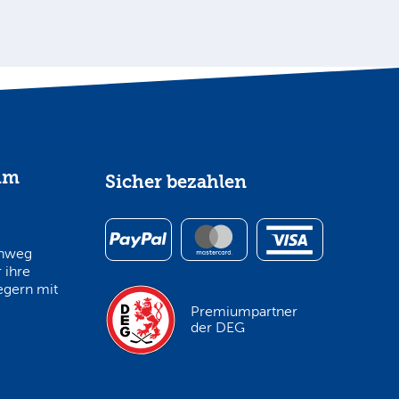
im
Sicher bezahlen
inweg
 ihre
egern mit
Premiumpartner
der DEG