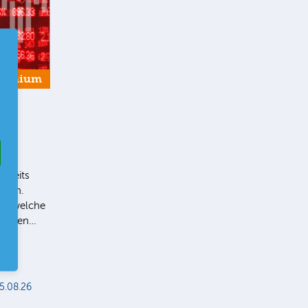
remium
bereits
Ihnen.
ie, welche
 liegen…
5.08.26