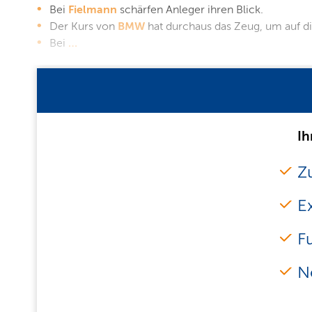
Bei
Fielmann
schärfen Anleger ihren Blick.
Der Kurs von
BMW
hat durchaus das Zeug, um auf d
Bei
…
Ih
Zu
E
F
N