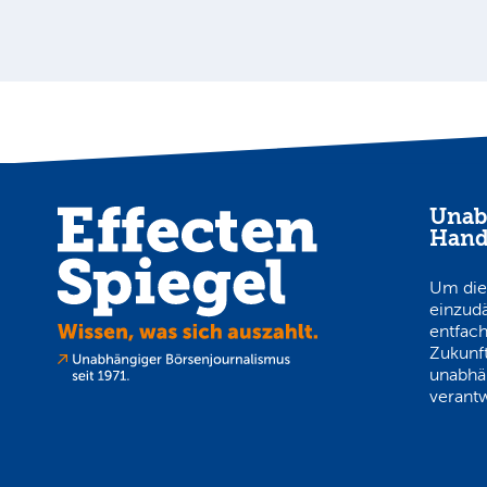
Unab
Hand
Um die
einzud
entfach
Zukunft
unabhä
verantw