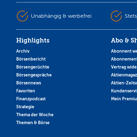
Unabhängig & werbefrei
Stet
Highlights
Abo & S
Archiv
Abonnent w
Börsenbericht
Abonnement
Börsengerüchte
Vertrag wide
Börsengespräche
Aktienmagaz
Börsennews
Aktien-Zeitsc
Favoriten
Kundenservi
Finanzpodcast
Mein Premi
Strategie
Thema der Woche
Themen & Börse