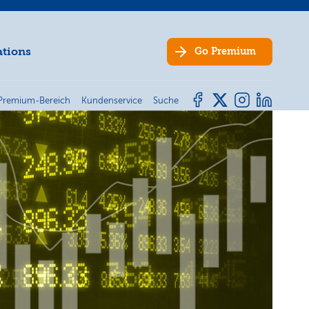
ations
Go
Premium
Premium-Bereich
Kundenservice
Suche