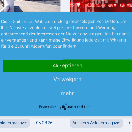
Diese Seite nutzt Website Tracking-Technologien von Dritten, um
ihre Dienste anzubieten, stetig zu verbessern und Werbung
Premium
P
entsprechend der Interessen der Nutzer anzuzeigen. Ich bin damit
einverstanden und kann meine Einwilligung jederzeit mit Wirkung
für die Zukunft widerrufen oder ändern.
RÜCHTE
STRATEGIE
ekom +++
Die besten
neca +++ Steyr
Verkaufspositionen
Akzeptieren
Sind Sie unsicher, ob Ihre Aktie 
Verweigern
ausgereizt ist? Wir verraten es 
m Laut dem US-
Unter der Halteposition lesen S
portals Semafor, soll die US-
mehr
Aktie Sie noch länger im Depot
chter T-Mobile US die Pläne
mehr
gliche Fusion mit der
Powered by
mehr
Mutter nicht…
nlegermagazin
05.08.26
Aus dem Anlegermagazin
0