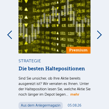
um
Premium
STRATEGIE
ST
ca
Die besten Haltepositionen
Di
Sind Sie unsicher, ob Ihre Aktie bereits
Inve
ausgereizt ist? Wir verraten es Ihnen. Unter
meh
der Halteposition lesen Sie, welche Aktie Sie
spe
S-
mehr
noch länger im Depot liegen…
Akti
 für
me
n
Aus dem Anlegermagazin
05.08.26