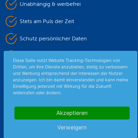
Unabhängig & werbefrei
Stets am Puls der Zeit
Schutz persönlicher Daten
Sicher mit SSL-Verschlüsselung
Diese Seite nutzt Website Tracking-Technologien von
Dritten, um ihre Dienste anzubieten, stetig zu verbessern
und Werbung entsprechend der Interessen der Nutzer
anzuzeigen. Ich bin damit einverstanden und kann meine
Highlights
Einwilligung jederzeit mit Wirkung für die Zukunft
Archiv
widerrufen oder ändern.
Börsenbericht
Börsengerüchte
Akzeptieren
Börsengespräche
Börsennews
Verweigern
Favoriten