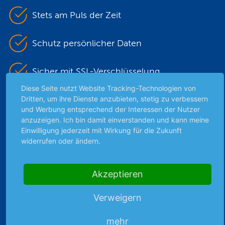
Stets am Puls der Zeit
Schutz persönlicher Daten
Sicher mit SSL-Verschlüsselung
Diese Seite nutzt Website Tracking-Technologien von
Dritten, um ihre Dienste anzubieten, stetig zu verbessern
und Werbung entsprechend der Interessen der Nutzer
Highlights
anzuzeigen. Ich bin damit einverstanden und kann meine
Archiv
Einwilligung jederzeit mit Wirkung für die Zukunft
widerrufen oder ändern.
Börsenbericht
Börsengerüchte
Börsengespräche
Akzeptieren
Börsennews
Favoriten
Verweigern
Finanzpodcast
mehr
Strategie