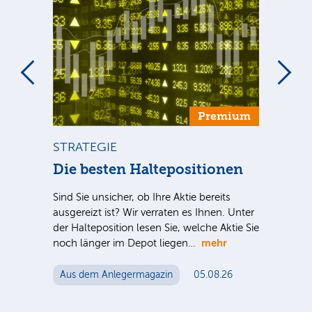
um
Premium
STRATEGIE
ST
ca
Die besten Haltepositionen
Di
Ve
Sind Sie unsicher, ob Ihre Aktie bereits
ausgereizt ist? Wir verraten es Ihnen. Unter
Sind
der Halteposition lesen Sie, welche Aktie Sie
S-
ausg
mehr
noch länger im Depot liegen…
 für
der 
n
noc
Aus dem Anlegermagazin
05.08.26
Au