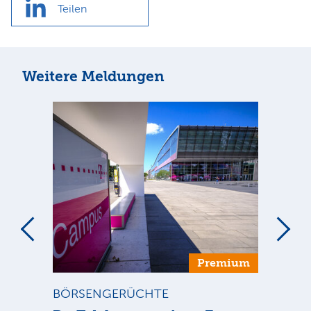
Teilen
Weitere Meldungen
um
Premium
BÖRSENGERÜCHTE
ST