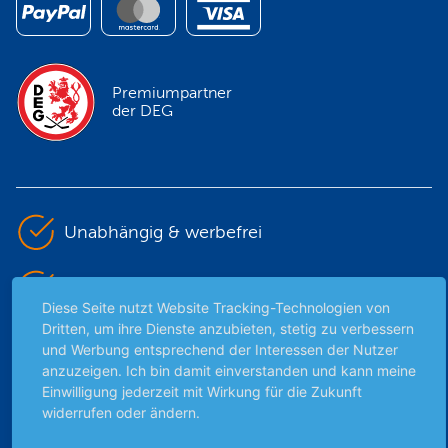
Premiumpartner
der DEG
Unabhängig & werbefrei
Stets am Puls der Zeit
Diese Seite nutzt Website Tracking-Technologien von
Dritten, um ihre Dienste anzubieten, stetig zu verbessern
Schutz persönlicher Daten
und Werbung entsprechend der Interessen der Nutzer
anzuzeigen. Ich bin damit einverstanden und kann meine
Einwilligung jederzeit mit Wirkung für die Zukunft
Sicher mit SSL-Verschlüsselung
widerrufen oder ändern.