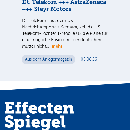
n
Dt. Telekom +++ AstraZeneca
Di
+++ Steyr Motors
Ve
nter
Dt. Telekom Laut dem US-
Sind
e Sie
Nachrichtenportals Semafor, soll die US-
ausg
Telekom-Tochter T-Mobile US die Pläne für
der 
eine mögliche Fusion mit der deutschen
noc
mehr
Mutter nicht…
Au
Aus dem Anlegermagazin
05.08.26