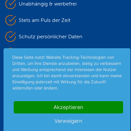
Unabhängig & werbefrei
Stets am Puls der Zeit
Schutz persönlicher Daten
Sicher mit SSL-Verschlüsselung
Diese Seite nutzt Website Tracking-Technologien von
Dritten, um ihre Dienste anzubieten, stetig zu verbessern
und Werbung entsprechend der Interessen der Nutzer
anzuzeigen. Ich bin damit einverstanden und kann meine
Highlights
Einwilligung jederzeit mit Wirkung für die Zukunft
Archiv
widerrufen oder ändern.
Börsenbericht
Börsengerüchte
Akzeptieren
Börsengespräche
Börsennews
Verweigern
Favoriten