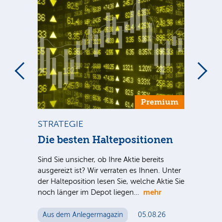
um
Premium
STRATEGIE
BÖ
Die besten Haltepositionen
Dt
++
Sind Sie unsicher, ob Ihre Aktie bereits
ausgereizt ist? Wir verraten es Ihnen. Unter
Dt.
der Halteposition lesen Sie, welche Aktie Sie
nter
Nac
mehr
noch länger im Depot liegen…
e Sie
Tel
ein
Aus dem Anlegermagazin
05.08.26
Mut