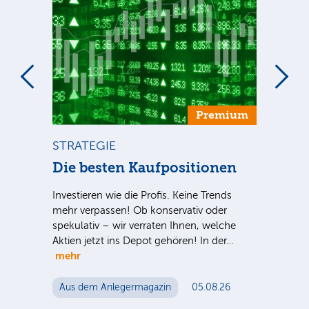
um
Premium
STRATEGIE
ST
ca
Die besten Kaufpositionen
Di
Ve
Investieren wie die Profis. Keine Trends
mehr verpassen! Ob konservativ oder
Sind
spekulativ – wir verraten Ihnen, welche
S-
ausg
Aktien jetzt ins Depot gehören! In der…
 für
der 
mehr
n
noc
Aus dem Anlegermagazin
05.08.26
Au