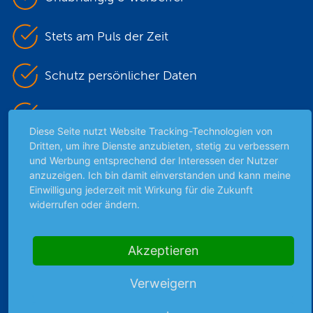
Stets am Puls der Zeit
Schutz persönlicher Daten
Sicher mit SSL-Verschlüsselung
Diese Seite nutzt Website Tracking-Technologien von
Dritten, um ihre Dienste anzubieten, stetig zu verbessern
und Werbung entsprechend der Interessen der Nutzer
Highlights
anzuzeigen. Ich bin damit einverstanden und kann meine
Einwilligung jederzeit mit Wirkung für die Zukunft
Archiv
widerrufen oder ändern.
Börsenbericht
Börsengerüchte
Akzeptieren
Börsengespräche
Börsennews
Verweigern
Favoriten
Finanzpodcast