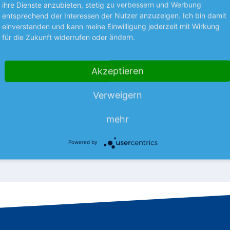
ihre Dienste anzubieten, stetig zu verbessern und Werbung
STRATEGIE
entsprechend der Interessen der Nutzer anzuzeigen. Ich bin damit
ten
Die besten Halteposi
einverstanden und kann meine Einwilligung jederzeit mit Wirkung
spositionen
für die Zukunft widerrufen oder ändern.
Sind Sie unsicher, ob Ihre Aktie 
ausgereizt ist? Wir verraten es 
icher, ob Ihre Aktie bereits
Unter der Halteposition lesen S
st? Wir verraten es Ihnen.
Akzeptieren
Aktie Sie noch länger im Depot
alteposition lesen Sie, welche
mehr
och länger im Depot liegen…
Verweigern
mehr
nlegermagazin
05.08.26
Aus dem Anlegermagazin
0
Powered by