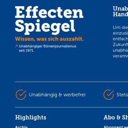
Unab
Hand
Um die
einzud
entfach
Zukunft
unabhä
verantw
Unabhängig & werbefrei
Stet
Highlights
Abo & S
Archiv
Abonnent w