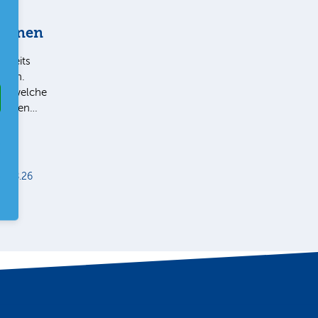
tionen
bereits
Ihnen.
ie, welche
 liegen…
5.08.26