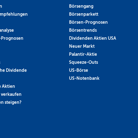
n
Börsengang
empfehlungen
Börsenparkett
Börsen-Prognosen
analyse
Börsentrends
-Prognosen
Dividenden Aktien USA
Neuer Markt
Palantir-Aktie
s
Squeeze-Outs
he Dividende
US-Börse
US-Notenbank
 Aktien
 verkaufen
n steigen?