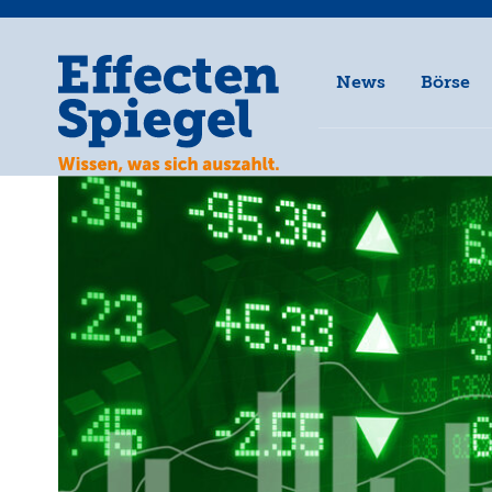
News
Börse