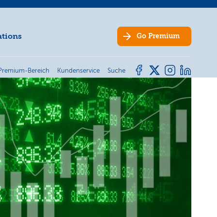
ations
Go
Premium
Premium-Bereich
Kundenservice
Suche