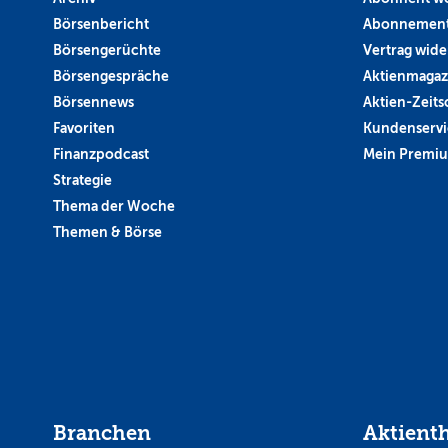
Börsenbericht
Abonnement
Börsengerüchte
Vertrag wide
Börsengespräche
Aktienmagaz
Börsennews
Aktien-Zeitsc
Favoriten
Kundenservi
Finanzpodcast
Mein Premi
Strategie
Thema der Woche
Themen & Börse
Branchen
Aktient