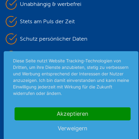
Unabhängig & werbefrei
Stets am Puls der Zeit
Schutz persönlicher Daten
Sicher mit SSL-Verschlüsselung
Diese Seite nutzt Website Tracking-Technologien von
Dritten, um ihre Dienste anzubieten, stetig zu verbessern
und Werbung entsprechend der Interessen der Nutzer
anzuzeigen. Ich bin damit einverstanden und kann meine
Highlights
Einwilligung jederzeit mit Wirkung für die Zukunft
Archiv
widerrufen oder ändern.
Börsenbericht
Börsengerüchte
Akzeptieren
Börsengespräche
Börsennews
Verweigern
Favoriten