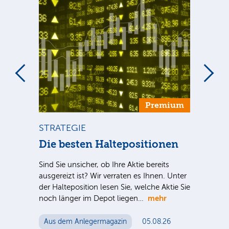
um
Premium
STRATEGIE
ST
ca
Die besten Haltepositionen
Di
Sind Sie unsicher, ob Ihre Aktie bereits
Inve
ausgereizt ist? Wir verraten es Ihnen. Unter
meh
der Halteposition lesen Sie, welche Aktie Sie
spe
S-
mehr
noch länger im Depot liegen…
Akti
 für
me
n
Aus dem Anlegermagazin
05.08.26