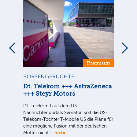
um
Premium
BÖRSENGERÜCHTE
ST
Dt. Telekom +++ AstraZeneca
Di
+++ Steyr Motors
Sind
ausg
Dt. Telekom Laut dem US-
der 
Nachrichtenportals Semafor, soll die US-
noc
Telekom-Tochter T-Mobile US die Pläne für
eine mögliche Fusion mit der deutschen
mehr
Mutter nicht…
Au