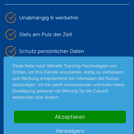
Unabhängig & werbefrei
Stets am Puls der Zeit
Schutz persönlicher Daten
Diese Seite nutzt Website Tracking-Technologien von
Sicher mit SSL-Verschlüsselung
Dritten, um ihre Dienste anzubieten, stetig zu verbessern
und Werbung entsprechend der Interessen der Nutzer
anzuzeigen. Ich bin damit einverstanden und kann meine
Einwilligung jederzeit mit Wirkung für die Zukunft
Highlights
widerrufen oder ändern.
Archiv
Börsenbericht
Akzeptieren
Börsengerüchte
Börsengespräche
Verweigern
Börsennews