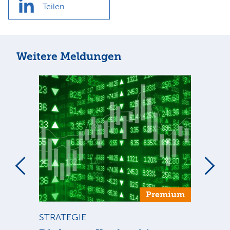
Teilen
Weitere Meldungen
um
Premium
STRATEGIE
BÖ