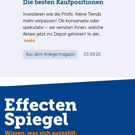
Die besten Kaufpositionen
Dt
++
Investieren wie die Profis. Keine Trends
mehr verpassen! Ob konservativ oder
Dt.
spekulativ – wir verraten Ihnen, welche
nter
Nac
Aktien jetzt ins Depot gehören! In der…
e Sie
Tel
mehr
ein
Mut
Aus dem Anlegermagazin
05.08.26
Au