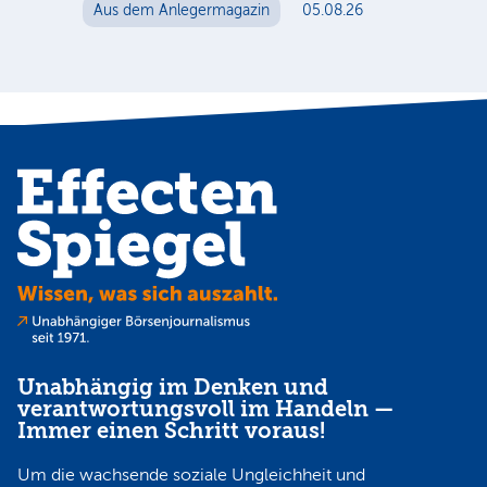
Au
Aus dem Anlegermagazin
05.08.26
Unabhängig im Denken und
verantwortungsvoll im Handeln —
Immer einen Schritt voraus!
Um die wachsende soziale Ungleichheit und