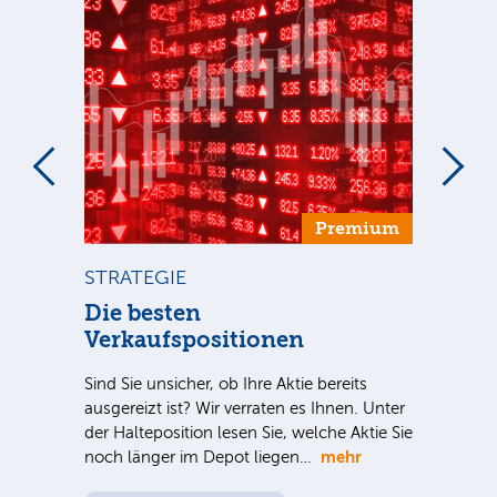
um
Premium
STRATEGIE
ST
ca
Die besten
Di
Verkaufspositionen
Inve
meh
Sind Sie unsicher, ob Ihre Aktie bereits
spe
S-
ausgereizt ist? Wir verraten es Ihnen. Unter
Akti
 für
der Halteposition lesen Sie, welche Aktie Sie
me
mehr
n
noch länger im Depot liegen…