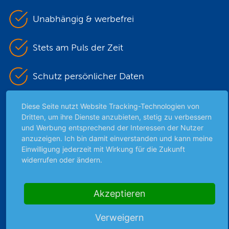
Unabhängig & werbefrei
Stets am Puls der Zeit
Schutz persönlicher Daten
Sicher mit SSL-Verschlüsselung
Diese Seite nutzt Website Tracking-Technologien von
Dritten, um ihre Dienste anzubieten, stetig zu verbessern
und Werbung entsprechend der Interessen der Nutzer
anzuzeigen. Ich bin damit einverstanden und kann meine
Highlights
Einwilligung jederzeit mit Wirkung für die Zukunft
widerrufen oder ändern.
Archiv
Börsenbericht
Börsengerüchte
Akzeptieren
Börsengespräche
Verweigern
Börsennews