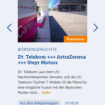
um
Premium
BÖRSENGERÜCHTE
ST
n
Dt. Telekom +++ AstraZeneca
Di
+++ Steyr Motors
Inve
nter
meh
Dt. Telekom Laut dem US-
e Sie
spe
Nachrichtenportals Semafor, soll die US-
Akti
Telekom-Tochter T-Mobile US die Pläne für
me
eine mögliche Fusion mit der deutschen
mehr
Mutter nicht…
Au
Aus dem Anlegermagazin
05.08.26