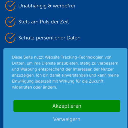
Unabhängig & werbefrei
Stets am Puls der Zeit
Schutz persönlicher Daten
Sicher mit SSL-Verschlüsselung
Diese Seite nutzt Website Tracking-Technologien von
Dritten, um ihre Dienste anzubieten, stetig zu verbessern
und Werbung entsprechend der Interessen der Nutzer
anzuzeigen. Ich bin damit einverstanden und kann meine
Highlights
Einwilligung jederzeit mit Wirkung für die Zukunft
widerrufen oder ändern.
Archiv
Börsenbericht
Börsengerüchte
Akzeptieren
Börsengespräche
Börsennews
Verweigern
Favoriten