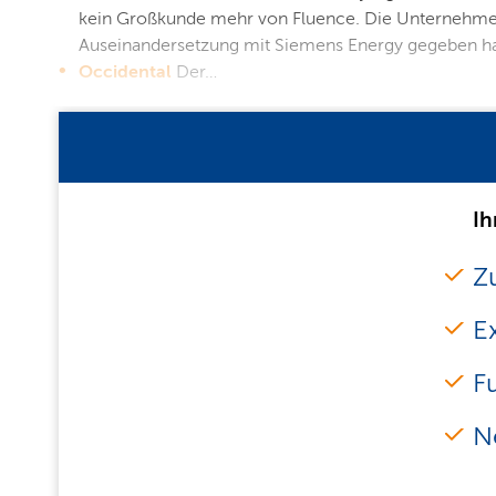
kein Großkunde mehr von Fluence. Die Unternehmen d
Auseinandersetzung mit Siemens Energy gegeben h
Occidental
Der…
Ih
Zu
E
F
N