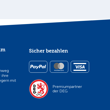
im
Sicher bezahlen
inweg
 ihre
egern mit
Premiumpartner
der DEG