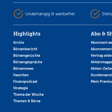
Unabhängig & werbefrei
Stet
Highlights
Abo & S
Archiv
Abonnent w
Börsenbericht
Abonnement
Börsengerüchte
Vertrag wide
Börsengespräche
Aktienmagaz
Börsennews
Aktien-Zeitsc
Favoriten
Kundenservi
Finanzpodcast
Mein Premi
Strategie
Thema der Woche
Themen & Börse