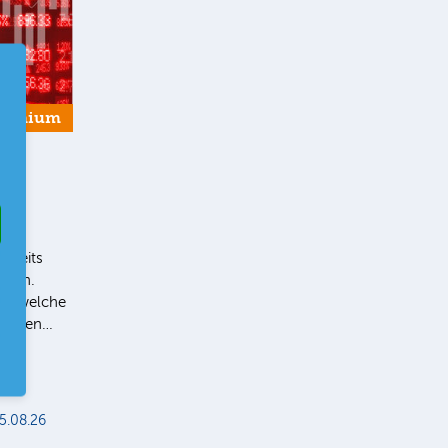
remium
bereits
Ihnen.
ie, welche
 liegen…
5.08.26