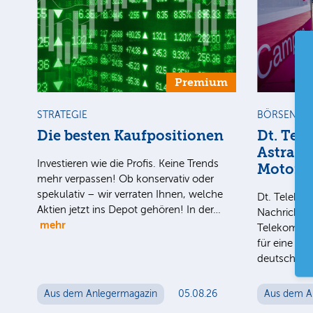
Premium
STRATEGIE
BÖRSENGE
Die besten Kaufpositionen
Dt. Tel
AstraZe
Investieren wie die Profis. Keine Trends
Motors
mehr verpassen! Ob konservativ oder
spekulativ – wir verraten Ihnen, welche
Dt. Teleko
Aktien jetzt ins Depot gehören! In der…
Nachrichten
mehr
Telekom-To
für eine mö
deutschen 
Aus dem Anlegermagazin
05.08.26
Aus dem A