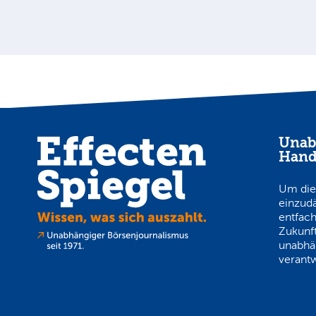
Unab
Hand
Um die
einzud
entfach
Zukunft
unabhä
verantw