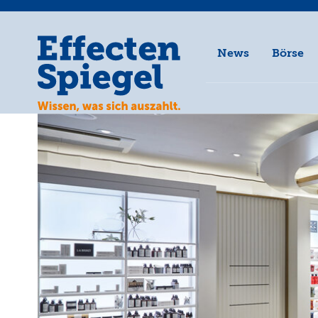
News
Börse