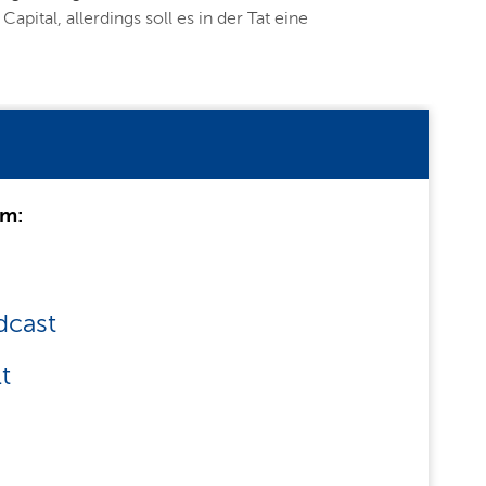
al, allerdings soll es in der Tat eine
um:
dcast
t