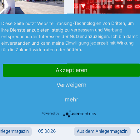
Diese Seite nutzt Website Tracking-Technologien von Dritten, um
ihre Dienste anzubieten, stetig zu verbessern und Werbung
entsprechend der Interessen der Nutzer anzuzeigen. Ich bin damit
Premium
P
einverstanden und kann meine Einwilligung jederzeit mit Wirkung
für die Zukunft widerrufen oder ändern.
RÜCHTE
STRATEGIE
ekom +++
Die besten
neca +++ Steyr
Verkaufspositionen
Akzeptieren
Sind Sie unsicher, ob Ihre Aktie 
Verweigern
ausgereizt ist? Wir verraten es 
m Laut dem US-
Unter der Halteposition lesen S
portals Semafor, soll die US-
mehr
Aktie Sie noch länger im Depot
chter T-Mobile US die Pläne
mehr
gliche Fusion mit der
Powered by
mehr
Mutter nicht…
nlegermagazin
05.08.26
Aus dem Anlegermagazin
0