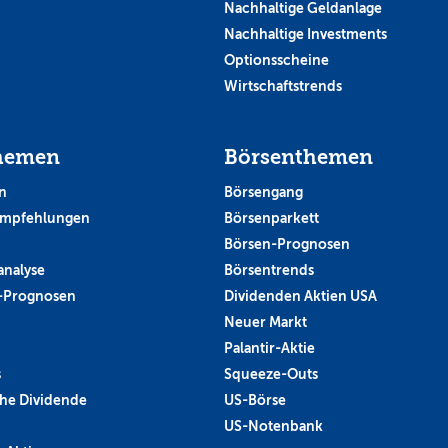
Nachhaltige Geldanlage
Nachhaltige Investments
Optionsscheine
Wirtschaftstrends
hemen
Börsenthemen
n
Börsengang
empfehlungen
Börsenparkett
Börsen-Prognosen
analyse
Börsentrends
-Prognosen
Dividenden Aktien USA
Neuer Markt
Palantir-Aktie
s
Squeeze-Outs
he Dividende
US-Börse
US-Notenbank