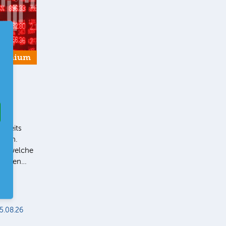
remium
bereits
Ihnen.
ie, welche
 liegen…
5.08.26