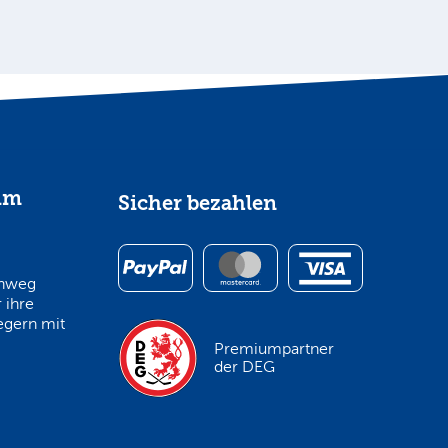
im
Sicher bezahlen
inweg
 ihre
egern mit
Premiumpartner
der DEG