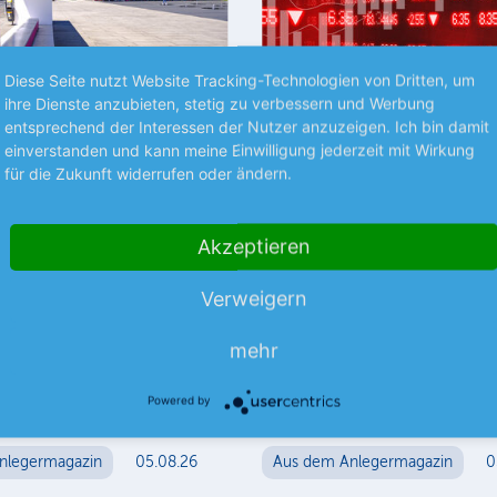
Diese Seite nutzt Website Tracking-Technologien von Dritten, um
ihre Dienste anzubieten, stetig zu verbessern und Werbung
Premium
P
entsprechend der Interessen der Nutzer anzuzeigen. Ich bin damit
einverstanden und kann meine Einwilligung jederzeit mit Wirkung
für die Zukunft widerrufen oder ändern.
RÜCHTE
STRATEGIE
ekom +++
Die besten
neca +++ Steyr
Verkaufspositionen
Akzeptieren
Sind Sie unsicher, ob Ihre Aktie 
Verweigern
ausgereizt ist? Wir verraten es 
m Laut dem US-
Unter der Halteposition lesen S
portals Semafor, soll die US-
mehr
Aktie Sie noch länger im Depot
chter T-Mobile US die Pläne
mehr
gliche Fusion mit der
Powered by
mehr
Mutter nicht…
nlegermagazin
05.08.26
Aus dem Anlegermagazin
0