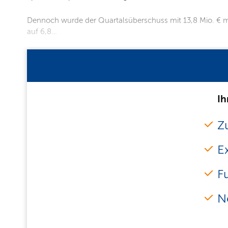
Dennoch wurde der Quartalsüberschuss mit 13,8 Mio. € mehr
auf 6,8…
Ih
Zu
E
F
N