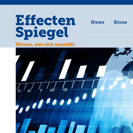
News
Börse