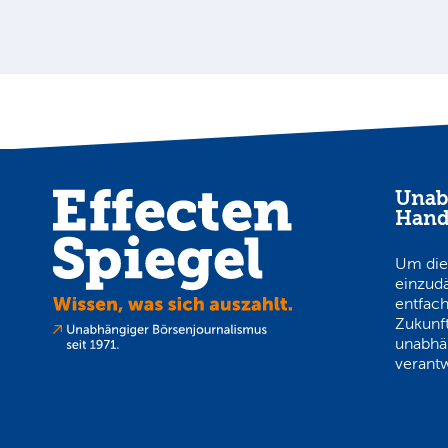
Unab
Hand
Um die
einzud
entfach
Zukunft
unabhä
verantw