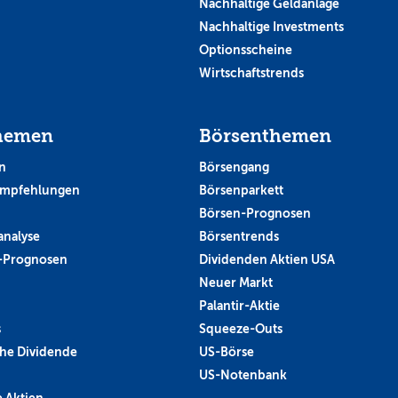
Nachhaltige Geldanlage
Nachhaltige Investments
Optionsscheine
Wirtschaftstrends
hemen
Börsenthemen
n
Börsengang
empfehlungen
Börsenparkett
Börsen-Prognosen
analyse
Börsentrends
-Prognosen
Dividenden Aktien USA
Neuer Markt
Palantir-Aktie
s
Squeeze-Outs
he Dividende
US-Börse
US-Notenbank
 Aktien