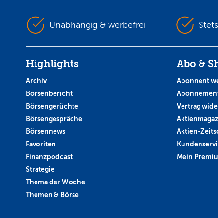
Unabhängig & werbefrei
Stet
Highlights
Abo & S
Archiv
Abonnent w
Börsenbericht
Abonnement
Börsengerüchte
Vertrag wide
Börsengespräche
Aktienmagaz
Börsennews
Aktien-Zeitsc
Favoriten
Kundenservi
Finanzpodcast
Mein Premi
Strategie
Thema der Woche
Themen & Börse