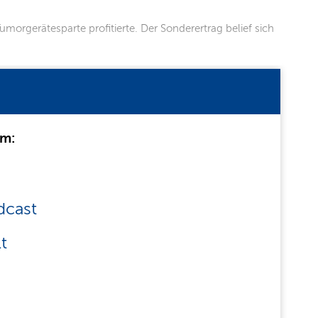
orgerätesparte profitierte. Der Sonderertrag belief sich
um:
dcast
t