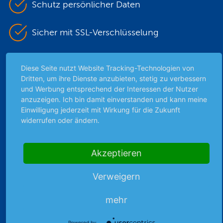
Schutz persönlicher Daten
Sicher mit SSL-Verschlüsselung
Diese Seite nutzt Website Tracking-Technologien von
Highlights
Dritten, um ihre Dienste anzubieten, stetig zu verbessern
und Werbung entsprechend der Interessen der Nutzer
Archiv
anzuzeigen. Ich bin damit einverstanden und kann meine
Börsenbericht
Einwilligung jederzeit mit Wirkung für die Zukunft
Börsengerüchte
widerrufen oder ändern.
Börsengespräche
Börsennews
Akzeptieren
Favoriten
Finanzpodcast
Verweigern
Strategie
Thema der Woche
mehr
Themen & Börse
Powered by