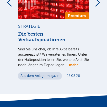
um
Premium
STRATEGIE
ST
ca
Die besten
Di
Verkaufspositionen
Sind
ausg
Sind Sie unsicher, ob Ihre Aktie bereits
der 
S-
ausgereizt ist? Wir verraten es Ihnen. Unter
noc
 für
der Halteposition lesen Sie, welche Aktie Sie
mehr
n
noch länger im Depot liegen…
Au
Aus dem Anlegermagazin
05.08.26