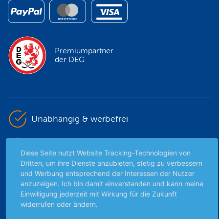
Premiumpartner
der DEG
Unabhängig & werbefrei
Stets am Puls der Zeit
Diese Seite nutzt Website Tracking-Technologien von
Dritten, um ihre Dienste anzubieten, stetig zu verbessern
Schutz persönlicher Daten
und Werbung entsprechend der Interessen der Nutzer
anzuzeigen. Ich bin damit einverstanden und kann meine
Einwilligung jederzeit mit Wirkung für die Zukunft
Sicher mit SSL-Verschlüsselung
widerrufen oder ändern.