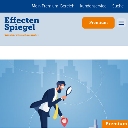
Mein Premium-Bereich
Kundenservice
Suche
Premium
Anmelden
Premium