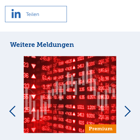
Teilen
Weitere Meldungen
um
Premium