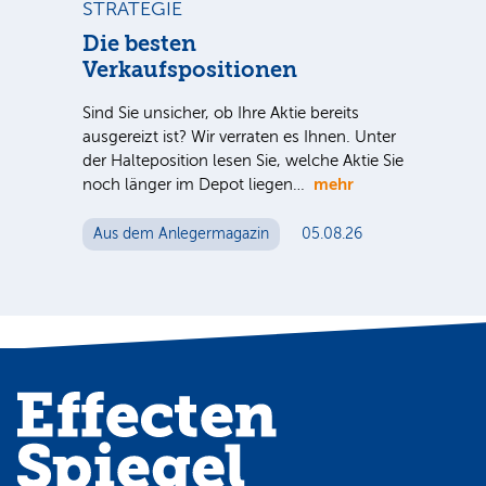
STRATEGIE
BÖ
n
Die besten
Dt
Verkaufspositionen
++
nter
Sind Sie unsicher, ob Ihre Aktie bereits
Dt.
e Sie
ausgereizt ist? Wir verraten es Ihnen. Unter
Nac
der Halteposition lesen Sie, welche Aktie Sie
Tel
mehr
noch länger im Depot liegen…
ein
Mut
Aus dem Anlegermagazin
05.08.26
Au