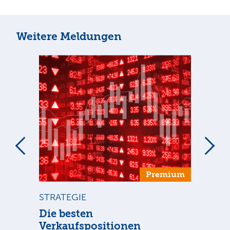
Weitere Meldungen
um
Premium
STRATEGIE
ST
n
Die besten
Di
Verkaufspositionen