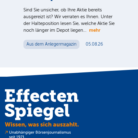
Inve
nter
meh
Sind Sie unsicher, ob Ihre Aktie bereits
e Sie
spe
ausgereizt ist? Wir verraten es Ihnen. Unter
Akti
der Halteposition lesen Sie, welche Aktie Sie
me
mehr
noch länger im Depot liegen…
Au
Aus dem Anlegermagazin
05.08.26