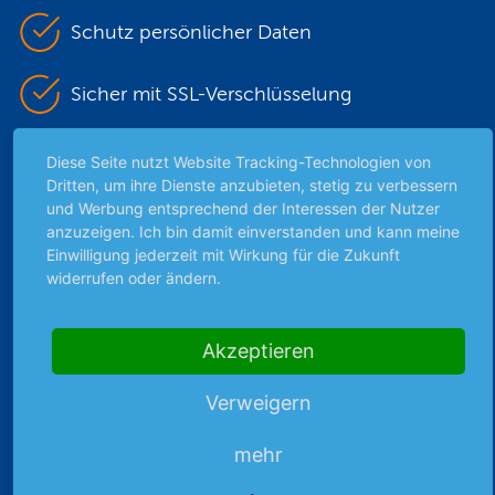
Schutz persönlicher Daten
Sicher mit SSL-Verschlüsselung
Diese Seite nutzt Website Tracking-Technologien von
Highlights
Dritten, um ihre Dienste anzubieten, stetig zu verbessern
und Werbung entsprechend der Interessen der Nutzer
Archiv
anzuzeigen. Ich bin damit einverstanden und kann meine
Börsenbericht
Einwilligung jederzeit mit Wirkung für die Zukunft
widerrufen oder ändern.
Börsengerüchte
Börsengespräche
Börsennews
Akzeptieren
Favoriten
Finanzpodcast
Verweigern
Strategie
mehr
Thema der Woche
Themen & Börse