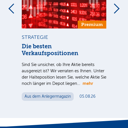
um
Premium
STRATEGIE
ST
n
Die besten
Di
Verkaufspositionen
Inve
nter
meh
Sind Sie unsicher, ob Ihre Aktie bereits
e Sie
spe
ausgereizt ist? Wir verraten es Ihnen. Unter
Akti
der Halteposition lesen Sie, welche Aktie Sie
me
mehr
noch länger im Depot liegen…
Au
Aus dem Anlegermagazin
05.08.26