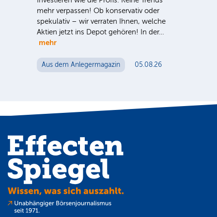
mehr verpassen! Ob konservativ oder
ausg
spekulativ – wir verraten Ihnen, welche
der 
S-
Aktien jetzt ins Depot gehören! In der…
noc
 für
mehr
n
Au
Aus dem Anlegermagazin
05.08.26