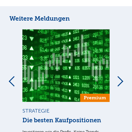
Weitere Meldungen
um
Premium
STRATEGIE
ST
ca
Die besten Kaufpositionen
Di
Investieren wie die Profis. Keine Trends
Sind