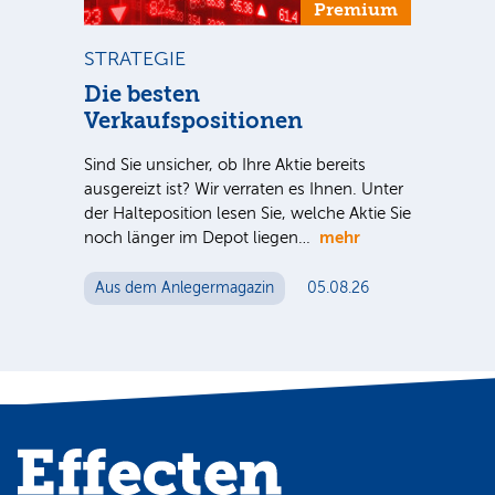
um
Premium
STRATEGIE
ST
n
Die besten
Di
Verkaufspositionen
Inve
nter
meh
Sind Sie unsicher, ob Ihre Aktie bereits
e Sie
spe
ausgereizt ist? Wir verraten es Ihnen. Unter
Akti
der Halteposition lesen Sie, welche Aktie Sie
me
mehr
noch länger im Depot liegen…
Au
Aus dem Anlegermagazin
05.08.26