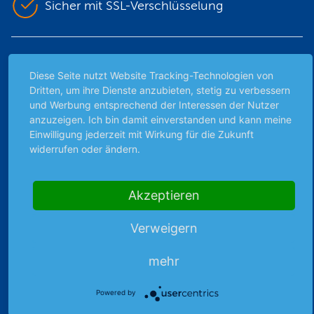
Sicher mit SSL-Verschlüsselung
Highlights
Diese Seite nutzt Website Tracking-Technologien von
Archiv
Dritten, um ihre Dienste anzubieten, stetig zu verbessern
und Werbung entsprechend der Interessen der Nutzer
Börsenbericht
anzuzeigen. Ich bin damit einverstanden und kann meine
Börsengerüchte
Einwilligung jederzeit mit Wirkung für die Zukunft
Börsengespräche
widerrufen oder ändern.
Börsennews
Favoriten
Akzeptieren
Finanzpodcast
Strategie
Verweigern
Thema der Woche
Themen & Börse
mehr
Powered by
Abo & Shop