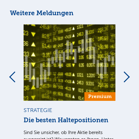
Weitere Meldungen
um
Premium
STRATEGIE
ST
Die besten Haltepositionen
Di
Ve
Sind Sie unsicher, ob Ihre Aktie bereits