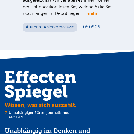
ausgereizt ist? Wir verraten es Ihnen. Unter
Sind
der Halteposition lesen Sie, welche Aktie Sie
ausg
mehr
noch länger im Depot liegen…
der 
noc
Aus dem Anlegermagazin
05.08.26
Au
Unabhängig im Denken und