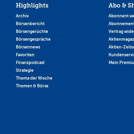
Highlights
Abo & S
Archiv
Abonnent w
Börsenbericht
Abonnement
Börsengerüchte
Vertrag wide
Börsengespräche
Aktienmagaz
Börsennews
Aktien-Zeitsc
Favoriten
Kundenservi
Finanzpodcast
Mein Premi
Strategie
Thema der Woche
Themen & Börse