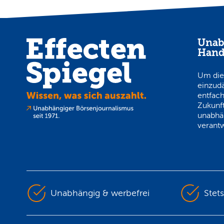
Unab
Hand
Um die
einzud
entfach
Zukunft
unabhä
verantw
Unabhängig & werbefrei
Stet