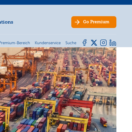
ations
Go
Premium
Premium-Bereich
Kundenservice
Suche