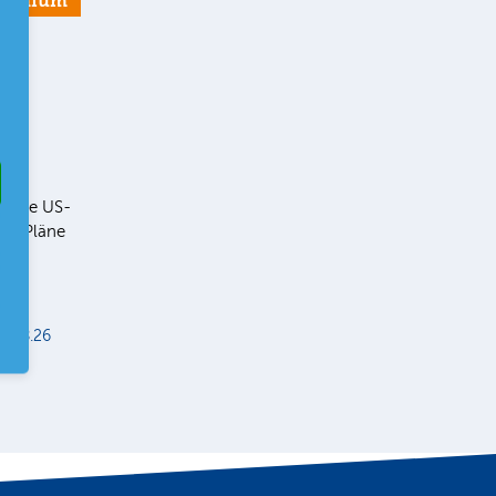
remium
r
ll die US-
ie Pläne
er
r
5.08.26