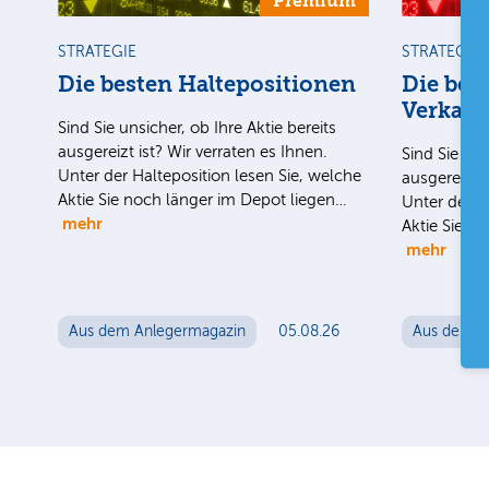
Premium
STRATEGIE
STRATEGIE
Die besten Haltepositionen
Die bes
Verkauf
Sind Sie unsicher, ob Ihre Aktie bereits
ausgereizt ist? Wir verraten es Ihnen.
Sind Sie uns
Unter der Halteposition lesen Sie, welche
ausgereizt i
Aktie Sie noch länger im Depot liegen…
Unter der H
mehr
Aktie Sie n
mehr
Aus dem Anlegermagazin
05.08.26
Aus dem A