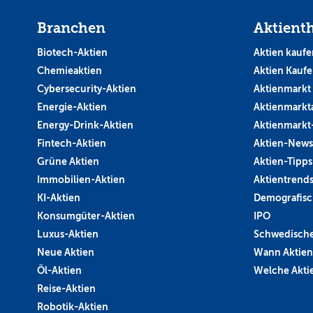
Branchen
Aktient
Biotech-Aktien
Aktien kaufe
Chemieaktien
Aktien Kauf
Cybersecurity-Aktien
Aktienmarkt
Energie-Aktien
Aktienmarkt
Energy-Drink-Aktien
Aktienmarkt
Fintech-Aktien
Aktien-News
Grüne Aktien
Aktien-Tipps
Immobilien-Aktien
Aktientrend
KI-Aktien
Demografisc
Konsumgüter-Aktien
IPO
Luxus-Aktien
Schwedische
Neue Aktien
Wann Aktien
Öl-Aktien
Welche Aktie
Reise-Aktien
Robotik-Aktien