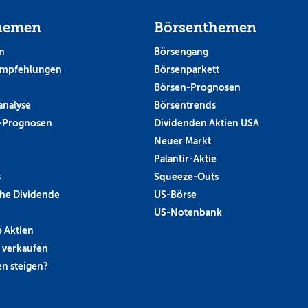
hemen
Börsenthemen
n
Börsengang
empfehlungen
Börsenparkett
Börsen-Prognosen
analyse
Börsentrends
-Prognosen
Dividenden Aktien USA
Neuer Markt
Palantir-Aktie
s
Squeeze-Outs
he Dividende
US-Börse
US-Notenbank
 Aktien
 verkaufen
n steigen?