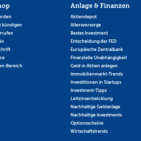
hop
Anlage & Finanzen
erden
Aktiendepot
 kündigen
Altersvorsorge
rrufen
Bestes Investment
in
Entscheidung der FED
hrift
Europäische Zentralbank
ce
Finanzielle Unabhängigkeit
um-Bereich
Geld in Aktien anlegen
Immobilienmarkt-Trends
Investitionen in Startups
Investment-Tipps
Leitzinsentwicklung
Nachhaltige Geldanlage
Nachhaltige Investments
Optionsscheine
Wirtschaftstrends