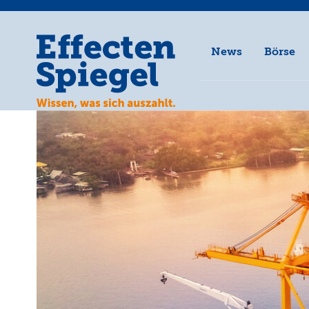
News
Börse