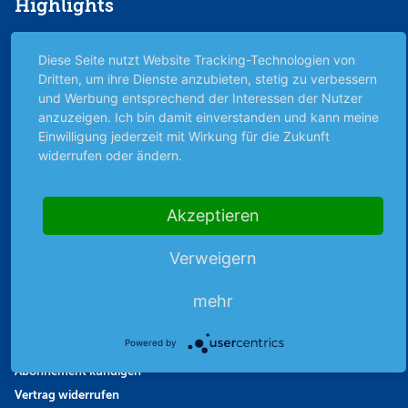
Highlights
Archiv
Diese Seite nutzt Website Tracking-Technologien von
Börsenbericht
Dritten, um ihre Dienste anzubieten, stetig zu verbessern
Börsengerüchte
und Werbung entsprechend der Interessen der Nutzer
Börsengespräche
anzuzeigen. Ich bin damit einverstanden und kann meine
Börsennews
Einwilligung jederzeit mit Wirkung für die Zukunft
widerrufen oder ändern.
Favoriten
Finanzpodcast
Strategie
Akzeptieren
Thema der Woche
Themen & Börse
Verweigern
mehr
Abo & Shop
Powered by
Abonnent werden
Abonnement kündigen
Vertrag widerrufen