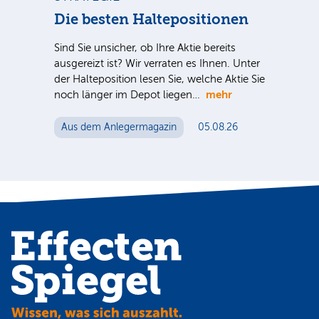
Die besten Haltepositionen
Dt
++
Sind Sie unsicher, ob Ihre Aktie bereits
ausgereizt ist? Wir verraten es Ihnen. Unter
Dt.
der Halteposition lesen Sie, welche Aktie Sie
Nac
mehr
noch länger im Depot liegen…
Tel
ein
Aus dem Anlegermagazin
05.08.26
Mut
Au