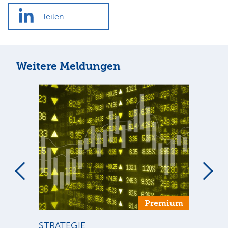
Teilen
Weitere Meldungen
um
Premium
STRATEGIE
BÖ