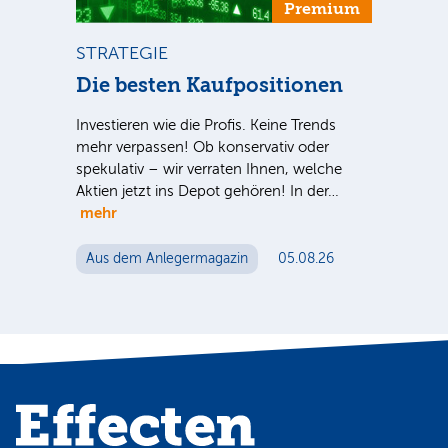
um
Premium
STRATEGIE
BÖ
n
Die besten Kaufpositionen
Dt
++
Investieren wie die Profis. Keine Trends
nter
mehr verpassen! Ob konservativ oder
Dt.
e Sie
spekulativ – wir verraten Ihnen, welche
Nac
Aktien jetzt ins Depot gehören! In der…
Tel
mehr
ein
Mut
Aus dem Anlegermagazin
05.08.26
Au