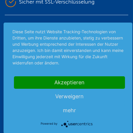
Sicher mit SSL-Verschlüsselung
Highlights
Diese Seite nutzt Website Tracking-Technologien von
Archiv
Dritten, um ihre Dienste anzubieten, stetig zu verbessern
und Werbung entsprechend der Interessen der Nutzer
Börsenbericht
anzuzeigen. Ich bin damit einverstanden und kann meine
Börsengerüchte
Einwilligung jederzeit mit Wirkung für die Zukunft
Börsengespräche
widerrufen oder ändern.
Börsennews
Favoriten
Akzeptieren
Finanzpodcast
Strategie
Verweigern
Thema der Woche
Themen & Börse
mehr
Powered by
Abo & Shop