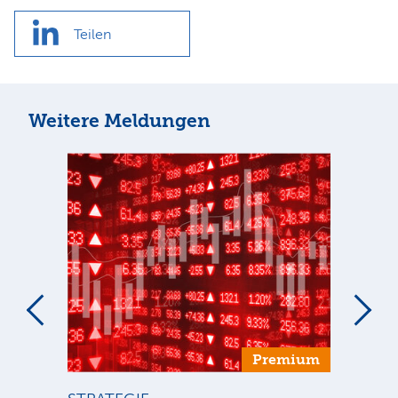
Teilen
Weitere Meldungen
um
Premium