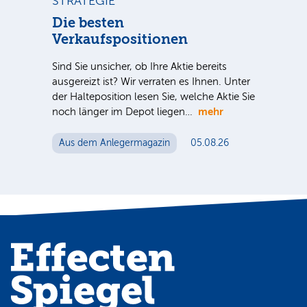
STRATEGIE
ST
n
Die besten
Di
Verkaufspositionen
Inve
nter
meh
Sind Sie unsicher, ob Ihre Aktie bereits
e Sie
spe
ausgereizt ist? Wir verraten es Ihnen. Unter
Akti
der Halteposition lesen Sie, welche Aktie Sie
me
mehr
noch länger im Depot liegen…
Au
Aus dem Anlegermagazin
05.08.26