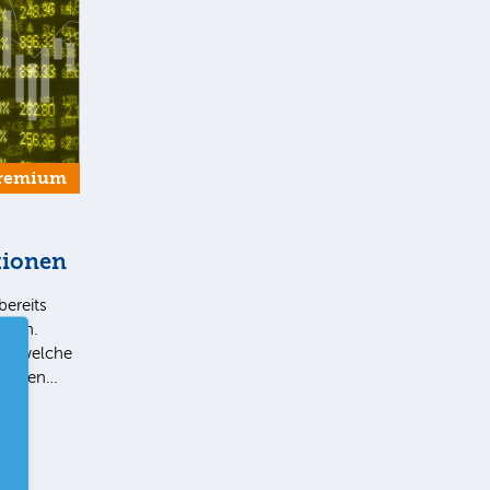
remium
tionen
bereits
Ihnen.
ie, welche
 liegen…