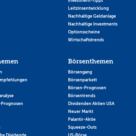
Investment-Tipps
Leitzinsentwicklung
Nachhaltige Geldanlage
Nachhaltige Investments
Optionsscheine
Wirtschaftstrends
hemen
Börsenthemen
n
Börsengang
empfehlungen
Börsenparkett
Börsen-Prognosen
analyse
Börsentrends
-Prognosen
Dividenden Aktien USA
Neuer Markt
Palantir-Aktie
s
Squeeze-Outs
he Dividende
US-Börse