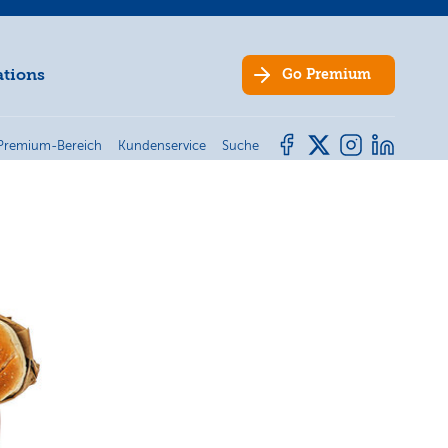
ations
Go
Premium
Premium-Bereich
Kundenservice
Suche