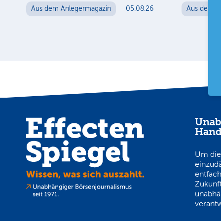
Aus dem Anlegermagazin
05.08.26
Aus dem A
Unab
Hand
Um die
einzud
entfach
Zukunft
unabhä
verantw