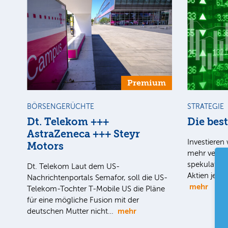
Premium
BÖRSENGERÜCHTE
STRATEGIE
Dt. Telekom +++
Die bes
AstraZeneca +++ Steyr
Investieren 
Motors
mehr verpas
spekulativ 
Dt. Telekom Laut dem US-
Aktien jetz
Nachrichtenportals Semafor, soll die US-
mehr
Telekom-Tochter T-Mobile US die Pläne
für eine mögliche Fusion mit der
mehr
deutschen Mutter nicht…