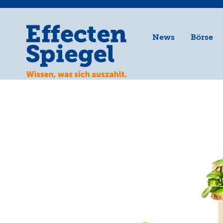
News
Börse