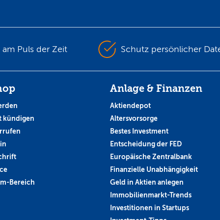
s am Puls der Zeit
Schutz persönlicher Dat
hop
Anlage & Finanzen
erden
Aktiendepot
 kündigen
Altersvorsorge
rrufen
Bestes Investment
in
Entscheidung der FED
hrift
Europäische Zentralbank
ce
Finanzielle Unabhängigkeit
um-Bereich
Geld in Aktien anlegen
Immobilienmarkt-Trends
Investitionen in Startups