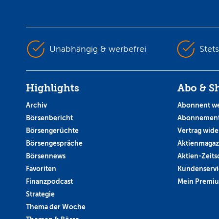
Unabhängig & werbefrei
Stet
Highlights
Abo & S
Archiv
Abonnent w
Börsenbericht
Abonnement
Börsengerüchte
Vertrag wide
Börsengespräche
Aktienmagaz
Börsennews
Aktien-Zeitsc
Favoriten
Kundenservi
Finanzpodcast
Mein Premi
Strategie
Thema der Woche