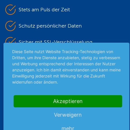
Stets am Puls der Zeit
Schutz persönlicher Daten
Sicher mit SSL-Verschlüsselung
Diese Seite nutzt Website Tracking-Technologien von
Dritten, um ihre Dienste anzubieten, stetig zu verbessern
und Werbung entsprechend der Interessen der Nutzer
Highlights
anzuzeigen. Ich bin damit einverstanden und kann meine
Einwilligung jederzeit mit Wirkung für die Zukunft
Archiv
widerrufen oder ändern.
Börsenbericht
Börsengerüchte
Börsengespräche
Akzeptieren
Börsennews
Favoriten
Verweigern
Finanzpodcast
mehr
Strategie