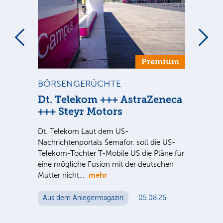
um
Premium
BÖRSENGERÜCHTE
ST
Dt. Telekom +++ AstraZeneca
Di
+++ Steyr Motors
Sind
ausg
Dt. Telekom Laut dem US-
der 
nter
Nachrichtenportals Semafor, soll die US-
noc
e Sie
Telekom-Tochter T-Mobile US die Pläne für
eine mögliche Fusion mit der deutschen
mehr
Mutter nicht…
Au
Aus dem Anlegermagazin
05.08.26